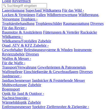
Login
RevierBuch
Lagerräumung
SuperJagd Wildkamera
Für das Wild ›
Locken & Vergrämen
Fallen
Wildbretverwertung
Wildbergung,
Versorgung
Trophäen ›
Trophäenbehandlung
Trophäenschilder
Raumausstattung
Diverses
Für das Revier ›
Baumsitze & Ansitzleitern
Fütterungen & Verteiler
Rucksäcke
Wildkamera ›
Wildkamera/Fotofallen
Zubehör
Quad, ATV & KFZ Zubehör ›
Gewehrhalter
Befestigungssysteme & Winden
Instrumente
Revierzubehör
Diverses
Waffen & Messer ›
Für die Waffe ›
Transport/Verwahrung
Gewehrriemen & Patronenetuis
Waffenpflege
Einschießgeräte & Gewehrauflagen
Diverses
Jagdmesser ›
Jagdtaschenmesser
Jagdnicker & Feststehende Messer
Multiwerkzeuge
Zubehör
Bogensport
Optik für Jagd & Outdoor ›
Nachtsichtgeräte ›
Wärmebildoptik
Zubehör
Entfernungsmesser
Spektive
Zielfernrohre & Zielgeräte ›