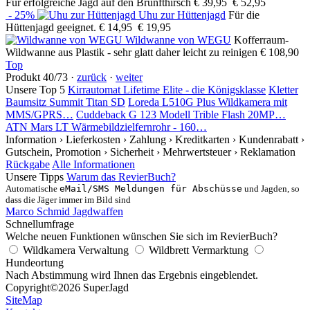
Für erfolgreiche Jagd auf den Brunfthirsch
€ 39,95
€ 52,95
- 25%
Uhu zur Hüttenjagd
Für die
Hüttenjagd geeignet.
€ 14,95
€ 19,95
Wildwanne von WEGU
Kofferraum-
Wildwanne aus Plastik - sehr glatt daher leicht zu reinigen
€ 108,90
Top
Produkt 40/73 ·
zurück
·
weiter
Unsere Top 5
Kirrautomat Lifetime Elite - die Königsklasse
Kletter
Baumsitz Summit Titan SD
Loreda L510G Plus Wildkamera mit
MMS/GPRS…
Cuddeback G 123 Modell Trible Flash 20MP…
ATN Mars LT Wärmebildzielfernrohr - 160…
Information
› Lieferkosten
› Zahlung
› Kreditkarten
› Kundenrabatt
›
Gutschein, Promotion
› Sicherheit
› Mehrwertsteuer
› Reklamation
Rückgabe
Alle Informationen
Unsere Tipps
Warum das RevierBuch?
Automatische
eMail/SMS Meldungen für Abschüsse
und Jagden, so
dass die Jäger immer im Bild sind
Marco Schmid Jagdwaffen
Schnellumfrage
Welche neuen Funktionen wünschen Sie sich im RevierBuch?
Wildkamera Verwaltung
Wildbrett Vermarktung
Hundeortung
Nach Abstimmung wird Ihnen das Ergebnis eingeblendet.
Copyright
©2026 SuperJagd
SiteMap