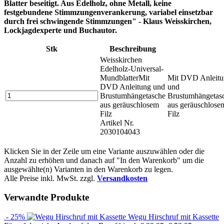
Blatter beseitigt. Aus Edelholz, ohne Metall, keine
festgebundene Stimmzungenverankerung, variabel einsetzbar
durch frei schwingende Stimmzungen" - Klaus Weisskirchen,
Lockjagdexperte und Buchautor.
Stk
Beschreibung
Weisskirchen
Edelholz-Universal-
Mundblatter
Mit
Mit DVD Anleitu
DVD Anleitung und
und
Brustumhängetasche
Brustumhängetas
aus geräuschlosem
aus geräuschlose
Filz
Filz
Artikel Nr.
2030104043
Klicken Sie in der Zeile um eine Variante auszuwählen oder die
Anzahl zu erhöhen und danach auf "In den Warenkorb" um die
ausgewählte(n) Varianten in den Warenkorb zu legen.
Alle Preise inkl. MwSt. zzgl.
Versandkosten
Verwandte Produkte
- 25%
Wegu Hirschruf mit Kassette