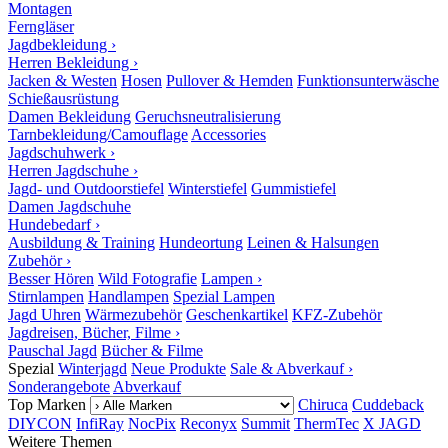
Montagen
Ferngläser
Jagdbekleidung ›
Herren Bekleidung ›
Jacken & Westen
Hosen
Pullover & Hemden
Funktionsunterwäsche
Schießausrüstung
Damen Bekleidung
Geruchsneutralisierung
Tarnbekleidung/Camouflage
Accessories
Jagdschuhwerk ›
Herren Jagdschuhe ›
Jagd- und Outdoorstiefel
Winterstiefel
Gummistiefel
Damen Jagdschuhe
Hundebedarf ›
Ausbildung & Training
Hundeortung
Leinen & Halsungen
Zubehör ›
Besser Hören
Wild Fotografie
Lampen ›
Stirnlampen
Handlampen
Spezial Lampen
Jagd Uhren
Wärmezubehör
Geschenkartikel
KFZ-Zubehör
Jagdreisen, Bücher, Filme ›
Pauschal Jagd
Bücher & Filme
Spezial
Winterjagd
Neue Produkte
Sale & Abverkauf ›
Sonderangebote
Abverkauf
Top Marken
Chiruca
Cuddeback
DIYCON
InfiRay
NocPix
Reconyx
Summit
ThermTec
X JAGD
Weitere Themen