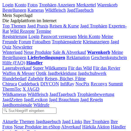
Login
Konto
Fotos
Trophäen
Anzeigen
Merkzettel
Warenkorb
Bestellungen
Kameras
Wildfleisch
JagdTagebuch
Mein SuperJagd
Die Jagdplattform im Internet
Top Themen
Jagd Praxis
Reisen & Kurse
Jagd Trophäen
Experten-
Rat
Wild Rezepte
Termine
Registrierung
Login
Passwort vergessen
Mein Konto
Meine
Freunde
Forum
Fotoalben
Trophäengalerie
Kleinanzeigen
Jagd
Quiz
Newsletter
Winterjagd
Neue Produkte
Sale & Abverkauf
Warenkorb
Meine
Bestellungen
Lieferbedingungen
Reklamation
Geschenkgutschein
Hilfe (FAQ)
Händler
Lagerabverkauf
Super Wildkamera
Für das Wild
Für das Revier
Waffen & Messer
Optik
Jagdbekleidung
Jagdschuhwerk
Hundebedarf
Zubehör
Reisen, Bücher, Filme
Chiruca
Cuddeback
DIYCON
InfiRay
NocPix
Reconyx
Summit
ThermTec
X JAGD
Wildkameras
Wildfleisch
JagdTagebuch
Trophäenbewertung
JagdZeiten
JagdLexikon
Jagd Brauchtum
Jagd Regeln
Jagdhornsignale
Wildrufe
Aktuelle Themen
Jagdtagebuch
Jagd Links
Ihre Trophäen
Ihre
Fotos
Neue Produkte im eShop
Abverkauf
Härkila Aktion
Händler