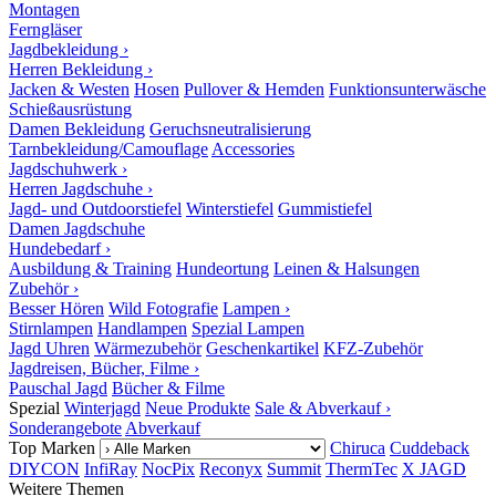
Montagen
Ferngläser
Jagdbekleidung ›
Herren Bekleidung ›
Jacken & Westen
Hosen
Pullover & Hemden
Funktionsunterwäsche
Schießausrüstung
Damen Bekleidung
Geruchsneutralisierung
Tarnbekleidung/Camouflage
Accessories
Jagdschuhwerk ›
Herren Jagdschuhe ›
Jagd- und Outdoorstiefel
Winterstiefel
Gummistiefel
Damen Jagdschuhe
Hundebedarf ›
Ausbildung & Training
Hundeortung
Leinen & Halsungen
Zubehör ›
Besser Hören
Wild Fotografie
Lampen ›
Stirnlampen
Handlampen
Spezial Lampen
Jagd Uhren
Wärmezubehör
Geschenkartikel
KFZ-Zubehör
Jagdreisen, Bücher, Filme ›
Pauschal Jagd
Bücher & Filme
Spezial
Winterjagd
Neue Produkte
Sale & Abverkauf ›
Sonderangebote
Abverkauf
Top Marken
Chiruca
Cuddeback
DIYCON
InfiRay
NocPix
Reconyx
Summit
ThermTec
X JAGD
Weitere Themen