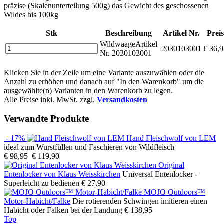
präzise (Skalenunterteilung 500g) das Gewicht des geschossenen
Wildes bis 100kg
Stk
Beschreibung
Artikel Nr.
Preis
Wildwaage
Artikel
2030103001
€ 36,
Nr. 2030103001
Klicken Sie in der Zeile um eine Variante auszuwählen oder die
Anzahl zu erhöhen und danach auf "In den Warenkorb" um die
ausgewählte(n) Varianten in den Warenkorb zu legen.
Alle Preise inkl. MwSt. zzgl.
Versandkosten
Verwandte Produkte
- 17%
Hand Fleischwolf von LEM
ideal zum Wurstfüllen und Faschieren von Wildfleisch
€ 98,95
€ 119,90
Original
Entenlocker von Klaus Weisskirchen
Universal Entenlocker -
Superleicht zu bedienen
€ 27,90
MOJO Outdoors™
Motor-Habicht/Falke
Die rotierenden Schwingen imitieren einen
Habicht oder Falken bei der Landung
€ 138,95
Top