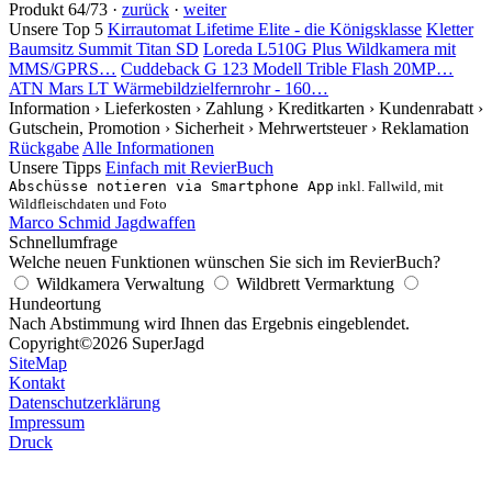
Produkt 64/73 ·
zurück
·
weiter
Unsere Top 5
Kirrautomat Lifetime Elite - die Königsklasse
Kletter
Baumsitz Summit Titan SD
Loreda L510G Plus Wildkamera mit
MMS/GPRS…
Cuddeback G 123 Modell Trible Flash 20MP…
ATN Mars LT Wärmebildzielfernrohr - 160…
Information
› Lieferkosten
› Zahlung
› Kreditkarten
› Kundenrabatt
›
Gutschein, Promotion
› Sicherheit
› Mehrwertsteuer
› Reklamation
Rückgabe
Alle Informationen
Unsere Tipps
Einfach mit RevierBuch
Abschüsse notieren via Smartphone App
inkl. Fallwild, mit
Wildfleischdaten und Foto
Marco Schmid Jagdwaffen
Schnellumfrage
Welche neuen Funktionen wünschen Sie sich im RevierBuch?
Wildkamera Verwaltung
Wildbrett Vermarktung
Hundeortung
Nach Abstimmung wird Ihnen das Ergebnis eingeblendet.
Copyright
©2026 SuperJagd
SiteMap
Kontakt
Datenschutzerklärung
Impressum
Druck