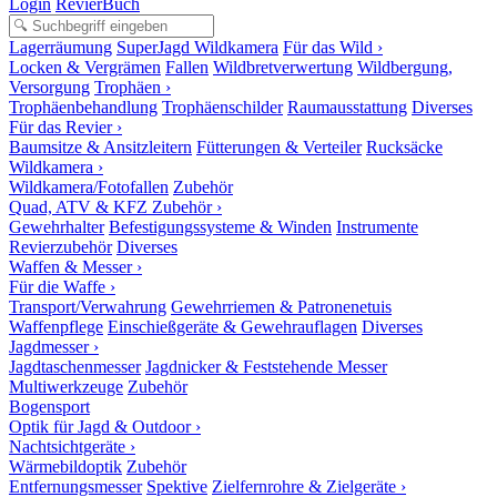
Login
RevierBuch
Lagerräumung
SuperJagd Wildkamera
Für das Wild ›
Locken & Vergrämen
Fallen
Wildbretverwertung
Wildbergung,
Versorgung
Trophäen ›
Trophäenbehandlung
Trophäenschilder
Raumausstattung
Diverses
Für das Revier ›
Baumsitze & Ansitzleitern
Fütterungen & Verteiler
Rucksäcke
Wildkamera ›
Wildkamera/Fotofallen
Zubehör
Quad, ATV & KFZ Zubehör ›
Gewehrhalter
Befestigungssysteme & Winden
Instrumente
Revierzubehör
Diverses
Waffen & Messer ›
Für die Waffe ›
Transport/Verwahrung
Gewehrriemen & Patronenetuis
Waffenpflege
Einschießgeräte & Gewehrauflagen
Diverses
Jagdmesser ›
Jagdtaschenmesser
Jagdnicker & Feststehende Messer
Multiwerkzeuge
Zubehör
Bogensport
Optik für Jagd & Outdoor ›
Nachtsichtgeräte ›
Wärmebildoptik
Zubehör
Entfernungsmesser
Spektive
Zielfernrohre & Zielgeräte ›