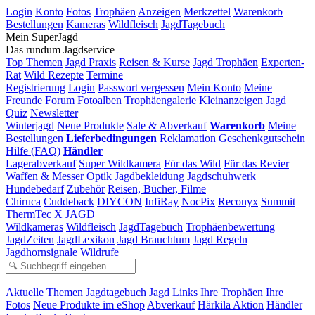
Login
Konto
Fotos
Trophäen
Anzeigen
Merkzettel
Warenkorb
Bestellungen
Kameras
Wildfleisch
JagdTagebuch
Mein SuperJagd
Das rundum Jagdservice
Top Themen
Jagd Praxis
Reisen & Kurse
Jagd Trophäen
Experten-
Rat
Wild Rezepte
Termine
Registrierung
Login
Passwort vergessen
Mein Konto
Meine
Freunde
Forum
Fotoalben
Trophäengalerie
Kleinanzeigen
Jagd
Quiz
Newsletter
Winterjagd
Neue Produkte
Sale & Abverkauf
Warenkorb
Meine
Bestellungen
Lieferbedingungen
Reklamation
Geschenkgutschein
Hilfe (FAQ)
Händler
Lagerabverkauf
Super Wildkamera
Für das Wild
Für das Revier
Waffen & Messer
Optik
Jagdbekleidung
Jagdschuhwerk
Hundebedarf
Zubehör
Reisen, Bücher, Filme
Chiruca
Cuddeback
DIYCON
InfiRay
NocPix
Reconyx
Summit
ThermTec
X JAGD
Wildkameras
Wildfleisch
JagdTagebuch
Trophäenbewertung
JagdZeiten
JagdLexikon
Jagd Brauchtum
Jagd Regeln
Jagdhornsignale
Wildrufe
Aktuelle Themen
Jagdtagebuch
Jagd Links
Ihre Trophäen
Ihre
Fotos
Neue Produkte im eShop
Abverkauf
Härkila Aktion
Händler