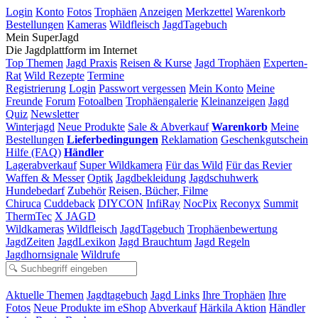
Login
Konto
Fotos
Trophäen
Anzeigen
Merkzettel
Warenkorb
Bestellungen
Kameras
Wildfleisch
JagdTagebuch
Mein SuperJagd
Die Jagdplattform im Internet
Top Themen
Jagd Praxis
Reisen & Kurse
Jagd Trophäen
Experten-
Rat
Wild Rezepte
Termine
Registrierung
Login
Passwort vergessen
Mein Konto
Meine
Freunde
Forum
Fotoalben
Trophäengalerie
Kleinanzeigen
Jagd
Quiz
Newsletter
Winterjagd
Neue Produkte
Sale & Abverkauf
Warenkorb
Meine
Bestellungen
Lieferbedingungen
Reklamation
Geschenkgutschein
Hilfe (FAQ)
Händler
Lagerabverkauf
Super Wildkamera
Für das Wild
Für das Revier
Waffen & Messer
Optik
Jagdbekleidung
Jagdschuhwerk
Hundebedarf
Zubehör
Reisen, Bücher, Filme
Chiruca
Cuddeback
DIYCON
InfiRay
NocPix
Reconyx
Summit
ThermTec
X JAGD
Wildkameras
Wildfleisch
JagdTagebuch
Trophäenbewertung
JagdZeiten
JagdLexikon
Jagd Brauchtum
Jagd Regeln
Jagdhornsignale
Wildrufe
Aktuelle Themen
Jagdtagebuch
Jagd Links
Ihre Trophäen
Ihre
Fotos
Neue Produkte im eShop
Abverkauf
Härkila Aktion
Händler