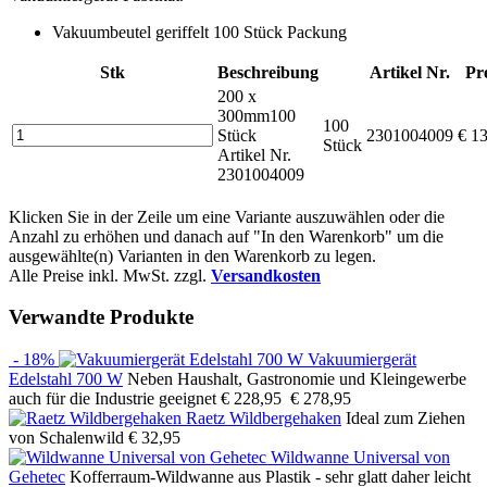
Vakuumbeutel geriffelt 100 Stück Packung
Stk
Beschreibung
Artikel Nr.
Pr
200 x
300mm
100
100
Stück
2301004009
€ 1
Stück
Artikel Nr.
2301004009
Klicken Sie in der Zeile um eine Variante auszuwählen oder die
Anzahl zu erhöhen und danach auf "In den Warenkorb" um die
ausgewählte(n) Varianten in den Warenkorb zu legen.
Alle Preise inkl. MwSt. zzgl.
Versandkosten
Verwandte Produkte
- 18%
Vakuumiergerät
Edelstahl 700 W
Neben Haushalt, Gastronomie und Kleingewerbe
auch für die Industrie geeignet
€ 228,95
€ 278,95
Raetz Wildbergehaken
Ideal zum Ziehen
von Schalenwild
€ 32,95
Wildwanne Universal von
Gehetec
Kofferraum-Wildwanne aus Plastik - sehr glatt daher leicht