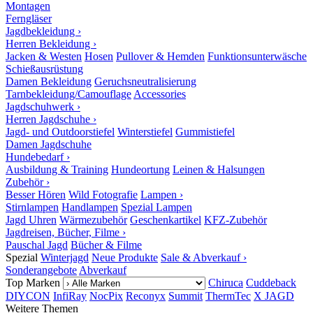
Montagen
Ferngläser
Jagdbekleidung ›
Herren Bekleidung ›
Jacken & Westen
Hosen
Pullover & Hemden
Funktionsunterwäsche
Schießausrüstung
Damen Bekleidung
Geruchsneutralisierung
Tarnbekleidung/Camouflage
Accessories
Jagdschuhwerk ›
Herren Jagdschuhe ›
Jagd- und Outdoorstiefel
Winterstiefel
Gummistiefel
Damen Jagdschuhe
Hundebedarf ›
Ausbildung & Training
Hundeortung
Leinen & Halsungen
Zubehör ›
Besser Hören
Wild Fotografie
Lampen ›
Stirnlampen
Handlampen
Spezial Lampen
Jagd Uhren
Wärmezubehör
Geschenkartikel
KFZ-Zubehör
Jagdreisen, Bücher, Filme ›
Pauschal Jagd
Bücher & Filme
Spezial
Winterjagd
Neue Produkte
Sale & Abverkauf ›
Sonderangebote
Abverkauf
Top Marken
Chiruca
Cuddeback
DIYCON
InfiRay
NocPix
Reconyx
Summit
ThermTec
X JAGD
Weitere Themen