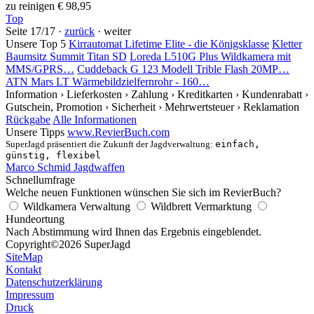
zu reinigen
€ 98,95
Top
Seite 17/17 ·
zurück
· weiter
Unsere Top 5
Kirrautomat Lifetime Elite - die Königsklasse
Kletter
Baumsitz Summit Titan SD
Loreda L510G Plus Wildkamera mit
MMS/GPRS…
Cuddeback G 123 Modell Trible Flash 20MP…
ATN Mars LT Wärmebildzielfernrohr - 160…
Information
› Lieferkosten
› Zahlung
› Kreditkarten
› Kundenrabatt
›
Gutschein, Promotion
› Sicherheit
› Mehrwertsteuer
› Reklamation
Rückgabe
Alle Informationen
Unsere Tipps
www.RevierBuch.com
SuperJagd präsentiert die Zukunft der Jagdverwaltung:
einfach,
günstig, flexibel
Marco Schmid Jagdwaffen
Schnellumfrage
Welche neuen Funktionen wünschen Sie sich im RevierBuch?
Wildkamera Verwaltung
Wildbrett Vermarktung
Hundeortung
Nach Abstimmung wird Ihnen das Ergebnis eingeblendet.
Copyright
©2026 SuperJagd
SiteMap
Kontakt
Datenschutzerklärung
Impressum
Druck