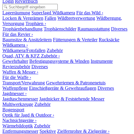
Login
RevierBuch
Lagerräumung
SuperJagd Wildkamera
Für das Wild ›
Locken & Vergrämen
Fallen
Wildbretverwertung
Wildbergung,
Versorgung
Trophäen ›
Trophäenbehandlung
Trophäenschilder
Raumausstattung
Diverses
Für das Revier ›
Baumsitze & Ansitzleitern
Fütterungen & Verteiler
Rucksäcke
Wildkamera ›
Wildkamera/Fotofallen
Zubehör
Quad, ATV & KFZ Zubehör ›
Gewehrhalter
Befestigungssysteme & Winden
Instrumente
Revierzubehör
Diverses
Waffen & Messer ›
Für die Waffe ›
Transport/Verwahrung
Gewehrriemen & Patronenetuis
Waffenpflege
Einschießgeräte & Gewehrauflagen
Diverses
Jagdmesser ›
Jagdtaschenmesser
Jagdnicker & Feststehende Messer
Multiwerkzeuge
Zubehör
Bogensport
Optik für Jagd & Outdoor ›
Nachtsichtgeräte ›
Wärmebildoptik
Zubehör
Entfernungsmesser
Spektive
Zielfernrohre & Zielgeräte ›