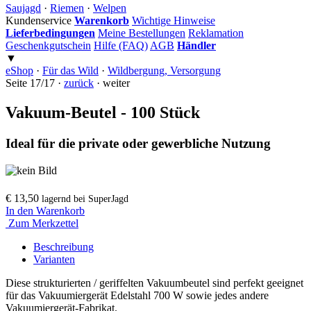
Saujagd
·
Riemen
·
Welpen
Kundenservice
Warenkorb
Wichtige Hinweise
Lieferbedingungen
Meine Bestellungen
Reklamation
Geschenkgutschein
Hilfe (FAQ)
AGB
Händler
▼
eShop
·
Für das Wild
·
Wildbergung, Versorgung
Seite 17/17 ·
zurück
· weiter
Vakuum-Beutel - 100 Stück
Ideal für die private oder gewerbliche Nutzung
€ 13,50
lagernd bei SuperJagd
In den Warenkorb
Zum Merkzettel
Beschreibung
Varianten
Diese strukturierten / geriffelten Vakuumbeutel sind perfekt geeignet
für das Vakuumiergerät Edelstahl 700 W sowie jedes andere
Vakuumiergerät-Fabrikat.