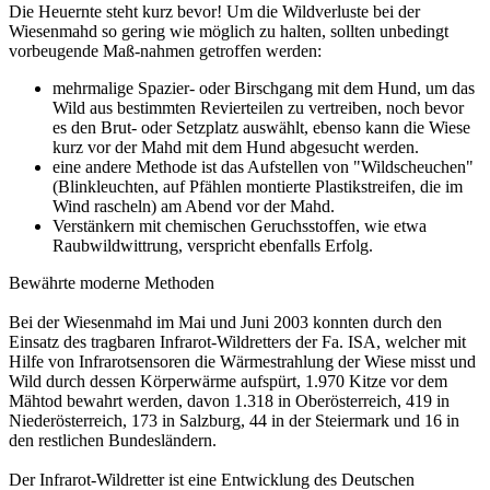
Die Heuernte steht kurz bevor! Um die Wildverluste bei der
Wiesenmahd so gering wie möglich zu halten, sollten unbedingt
vorbeugende Maß-nahmen getroffen werden:
mehrmalige Spazier- oder Birschgang mit dem Hund, um das
Wild aus bestimmten Revierteilen zu vertreiben, noch bevor
es den Brut- oder Setzplatz auswählt, ebenso kann die Wiese
kurz vor der Mahd mit dem Hund abgesucht werden.
eine andere Methode ist das Aufstellen von "Wildscheuchen"
(Blinkleuchten, auf Pfählen montierte Plastikstreifen, die im
Wind rascheln) am Abend vor der Mahd.
Verstänkern mit chemischen Geruchsstoffen, wie etwa
Raubwildwittrung, verspricht ebenfalls Erfolg.
Bewährte moderne Methoden
Bei der Wiesenmahd im Mai und Juni 2003 konnten durch den
Einsatz des tragbaren Infrarot-Wildretters der Fa. ISA, welcher mit
Hilfe von Infrarotsensoren die Wärmestrahlung der Wiese misst und
Wild durch dessen Körperwärme aufspürt, 1.970 Kitze vor dem
Mähtod bewahrt werden, davon 1.318 in Oberösterreich, 419 in
Niederösterreich, 173 in Salzburg, 44 in der Steiermark und 16 in
den restlichen Bundesländern.
Der Infrarot-Wildretter ist eine Entwicklung des Deutschen