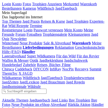
Login
Konto
Fotos
Trophäen
Anzeigen
Merkzettel
Warenkorb
Bestellungen
Kameras
Wildfleisch
JagdTagebuch
Mein SuperJagd
Das Jagdportal ins Internet
Top Themen
Jagd Praxis
Reisen & Kurse
Jagd Trophäen
Experten-
Rat
Wild Rezepte
Termine
Registrierung
Login
Passwort vergessen
Mein Konto
Meine
Freunde
Forum
Fotoalben
Trophäengalerie
Kleinanzeigen
Jagd
Quiz
Newsletter
Winterjagd
Neue Produkte
Sale & Abverkauf
Warenkorb
Meine
Bestellungen
Lieferbedingungen
Reklamation
Geschenkgutschein
Hilfe (FAQ)
Händler
Lagerabverkauf
Super Wildkamera
Für das Wild
Für das Revier
Waffen & Messer
Optik
Jagdbekleidung
Jagdschuhwerk
Hundebedarf
Zubehör
Reisen, Bücher, Filme
Chiruca
Cuddeback
DIYCON
InfiRay
NocPix
Reconyx
Summit
ThermTec
X JAGD
Wildkameras
Wildfleisch
JagdTagebuch
Trophäenbewertung
JagdZeiten
JagdLexikon
Jagd Brauchtum
Jagd Regeln
Jagdhornsignale
Wildrufe
Aktuelle Themen
Jagdtagebuch
Jagd Links
Ihre Trophäen
Ihre
Fotos
Neue Produkte im eShop
Abverkauf
Härkila Aktion
Händler