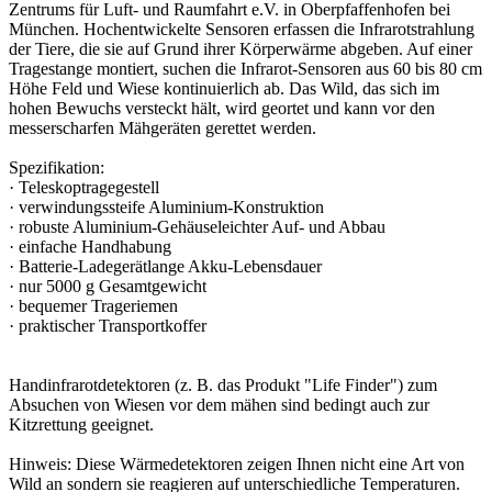
Zentrums für Luft- und Raumfahrt e.V. in Oberpfaffenhofen bei
München. Hochentwickelte Sensoren erfassen die Infrarotstrahlung
der Tiere, die sie auf Grund ihrer Körperwärme abgeben. Auf einer
Tragestange montiert, suchen die Infrarot-Sensoren aus 60 bis 80 cm
Höhe Feld und Wiese kontinuierlich ab. Das Wild, das sich im
hohen Bewuchs versteckt hält, wird geortet und kann vor den
messerscharfen Mähgeräten gerettet werden.
Spezifikation:
· Teleskoptragegestell
· verwindungssteife Aluminium-Konstruktion
· robuste Aluminium-Gehäuseleichter Auf- und Abbau
· einfache Handhabung
· Batterie-Ladegerätlange Akku-Lebensdauer
· nur 5000 g Gesamtgewicht
· bequemer Trageriemen
· praktischer Transportkoffer
Handinfrarotdetektoren (z. B. das Produkt "Life Finder") zum
Absuchen von Wiesen vor dem mähen sind bedingt auch zur
Kitzrettung geeignet.
Hinweis: Diese Wärmedetektoren zeigen Ihnen nicht eine Art von
Wild an sondern sie reagieren auf unterschiedliche Temperaturen.