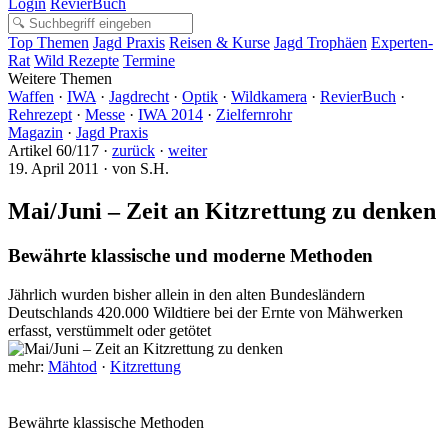
Login
RevierBuch
Top Themen
Jagd Praxis
Reisen & Kurse
Jagd Trophäen
Experten-
Rat
Wild Rezepte
Termine
Weitere Themen
Waffen
·
IWA
·
Jagdrecht
·
Optik
·
Wildkamera
·
RevierBuch
·
Rehrezept
·
Messe
·
IWA 2014
·
Zielfernrohr
Magazin
·
Jagd Praxis
Artikel 60/117 ·
zurück
·
weiter
19. April 2011 · von S.H.
Mai/Juni – Zeit an Kitzrettung zu denken
Bewährte klassische und moderne Methoden
Jährlich wurden bisher allein in den alten Bundesländern
Deutschlands 420.000 Wildtiere bei der Ernte von Mähwerken
erfasst, verstümmelt oder getötet
mehr:
Mähtod
·
Kitzrettung
Bewährte klassische Methoden