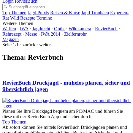
Login
RevierBuch
Top Themen
Jagd Praxis
Reisen & Kurse
Jagd Trophäen
Experten-
Rat
Wild Rezepte
Termine
Weitere Themen
Waffen
·
IWA
·
Jagdrecht
·
Optik
·
Wildkamera
·
RevierBuch
·
Rehrezept
·
Messe
·
IWA 2014
·
Zielfernrohr
Magazin
Seite 1/1 · zurück · weiter
Thema: Revierbuch
RevierBuch Drückjagd - mühelos planen, sicher und
übersichtlich jagen
Planen Sie Ihre Drückjagd bequem am PC/MAC und führen Sie
diese mit der RevierBuch App und sicher durch
Top Themen
Ab sofort können Sie mittels RevierBuch Drückjagden planen und
sorgenfrei durchführen, ein wichtiger Beitrag zur Sicherheit und