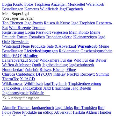
Login
Konto
Fotos
Trophäen
Anzeigen
Merkzettel
Warenkorb
Bestellungen
Kameras
Wildfleisch
JagdTagebuch
Mein SuperJagd
Von Jäger für Jäger
Top Themen
Jagd Praxis
Reisen & Kurse
Jagd Trophäen
Experten-
Rat
Wild Rezepte
Termine
Registrierung
Login
Passwort vergessen
Mein Konto
Meine
Freunde
Forum
Fotoalben
Trophäengalerie
Kleinanzeigen
Jagd
Quiz
Newsletter
Winterjagd
Neue Produkte
Sale & Abverkauf
Warenkorb
Meine
Bestellungen
Lieferbedingungen
Reklamation
Geschenkgutschein
Hilfe (FAQ)
Händler
Lagerabverkauf
Super Wildkamera
Für das Wild
Für das Revier
Waffen & Messer
Optik
Jagdbekleidung
Jagdschuhwerk
Hundebedarf
Zubehör
Reisen, Bücher, Filme
Chiruca
Cuddeback
DIYCON
InfiRay
NocPix
Reconyx
Summit
ThermTec
X JAGD
Wildkameras
Wildfleisch
JagdTagebuch
Trophäenbewertung
JagdZeiten
JagdLexikon
Jagd Brauchtum
Jagd Regeln
Jagdhornsignale
Wildrufe
Aktuelle Themen
Jagdtagebuch
Jagd Links
Ihre Trophäen
Ihre
Fotos
Neue Produkte im eShop
Abverkauf
Härkila Aktion
Händler