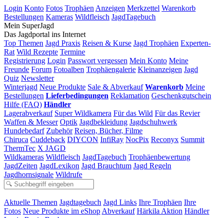
Login
Konto
Fotos
Trophäen
Anzeigen
Merkzettel
Warenkorb
Bestellungen
Kameras
Wildfleisch
JagdTagebuch
Mein SuperJagd
Das Jagdportal ins Internet
Top Themen
Jagd Praxis
Reisen & Kurse
Jagd Trophäen
Experten-
Rat
Wild Rezepte
Termine
Registrierung
Login
Passwort vergessen
Mein Konto
Meine
Freunde
Forum
Fotoalben
Trophäengalerie
Kleinanzeigen
Jagd
Quiz
Newsletter
Winterjagd
Neue Produkte
Sale & Abverkauf
Warenkorb
Meine
Bestellungen
Lieferbedingungen
Reklamation
Geschenkgutschein
Hilfe (FAQ)
Händler
Lagerabverkauf
Super Wildkamera
Für das Wild
Für das Revier
Waffen & Messer
Optik
Jagdbekleidung
Jagdschuhwerk
Hundebedarf
Zubehör
Reisen, Bücher, Filme
Chiruca
Cuddeback
DIYCON
InfiRay
NocPix
Reconyx
Summit
ThermTec
X JAGD
Wildkameras
Wildfleisch
JagdTagebuch
Trophäenbewertung
JagdZeiten
JagdLexikon
Jagd Brauchtum
Jagd Regeln
Jagdhornsignale
Wildrufe
Aktuelle Themen
Jagdtagebuch
Jagd Links
Ihre Trophäen
Ihre
Fotos
Neue Produkte im eShop
Abverkauf
Härkila Aktion
Händler