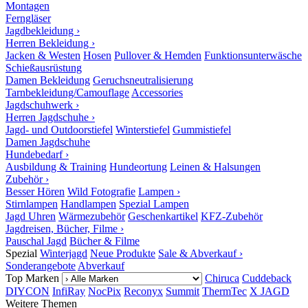
Montagen
Ferngläser
Jagdbekleidung ›
Herren Bekleidung ›
Jacken & Westen
Hosen
Pullover & Hemden
Funktionsunterwäsche
Schießausrüstung
Damen Bekleidung
Geruchsneutralisierung
Tarnbekleidung/Camouflage
Accessories
Jagdschuhwerk ›
Herren Jagdschuhe ›
Jagd- und Outdoorstiefel
Winterstiefel
Gummistiefel
Damen Jagdschuhe
Hundebedarf ›
Ausbildung & Training
Hundeortung
Leinen & Halsungen
Zubehör ›
Besser Hören
Wild Fotografie
Lampen ›
Stirnlampen
Handlampen
Spezial Lampen
Jagd Uhren
Wärmezubehör
Geschenkartikel
KFZ-Zubehör
Jagdreisen, Bücher, Filme ›
Pauschal Jagd
Bücher & Filme
Spezial
Winterjagd
Neue Produkte
Sale & Abverkauf ›
Sonderangebote
Abverkauf
Top Marken
Chiruca
Cuddeback
DIYCON
InfiRay
NocPix
Reconyx
Summit
ThermTec
X JAGD
Weitere Themen