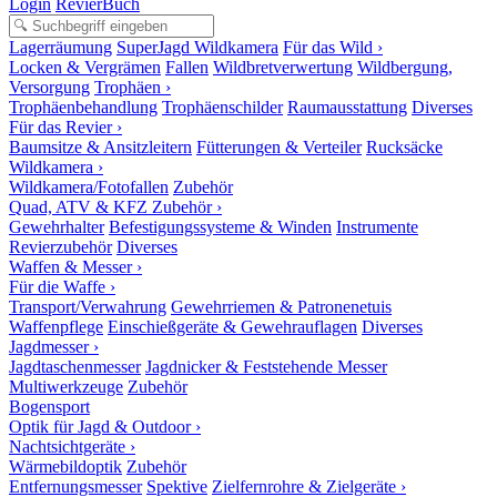
Login
RevierBuch
Lagerräumung
SuperJagd Wildkamera
Für das Wild ›
Locken & Vergrämen
Fallen
Wildbretverwertung
Wildbergung,
Versorgung
Trophäen ›
Trophäenbehandlung
Trophäenschilder
Raumausstattung
Diverses
Für das Revier ›
Baumsitze & Ansitzleitern
Fütterungen & Verteiler
Rucksäcke
Wildkamera ›
Wildkamera/Fotofallen
Zubehör
Quad, ATV & KFZ Zubehör ›
Gewehrhalter
Befestigungssysteme & Winden
Instrumente
Revierzubehör
Diverses
Waffen & Messer ›
Für die Waffe ›
Transport/Verwahrung
Gewehrriemen & Patronenetuis
Waffenpflege
Einschießgeräte & Gewehrauflagen
Diverses
Jagdmesser ›
Jagdtaschenmesser
Jagdnicker & Feststehende Messer
Multiwerkzeuge
Zubehör
Bogensport
Optik für Jagd & Outdoor ›
Nachtsichtgeräte ›
Wärmebildoptik
Zubehör
Entfernungsmesser
Spektive
Zielfernrohre & Zielgeräte ›