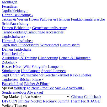
Montagen
Ferngläser
Jagdbekleidung ›
Herren Bekleidung ›
Jacken & Westen
Hosen
Pullover & Hemden
Funktionsunterwäsche
Schießausrüstung
Damen Bekleidung
Geruchsneutralisierung
Tarnbekleidung/Camouflage
Accessories
Jagdschuhwerk ›
Herren Jagdschuhe ›
Jagd- und Outdoorstiefel
Winterstiefel
Gummistiefel
Damen Jagdschuhe
Hundebedarf ›
Ausbildung & Training
Hundeortung
Leinen & Halsungen
Zubehör ›
Besser Hören
Wild Fotografie
Lampen ›
Stirnlampen
Handlampen
Spezial Lampen
Jagd Uhren
Wärmezubehör
Geschenkartikel
KFZ-Zubehör
Jagdreisen, Bücher, Filme ›
Pauschal Jagd
Bücher & Filme
Spezial
Winterjagd
Neue Produkte
Sale & Abverkauf ›
Sonderangebote
Abverkauf
Top Marken
Chiruca
Cuddeback
DIYCON
InfiRay
NocPix
Reconyx
Summit
ThermTec
X JAGD
Weitere Themen