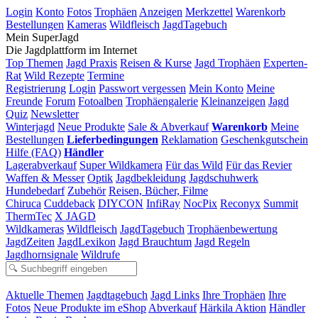
Login
Konto
Fotos
Trophäen
Anzeigen
Merkzettel
Warenkorb
Bestellungen
Kameras
Wildfleisch
JagdTagebuch
Mein SuperJagd
Die Jagdplattform im Internet
Top Themen
Jagd Praxis
Reisen & Kurse
Jagd Trophäen
Experten-
Rat
Wild Rezepte
Termine
Registrierung
Login
Passwort vergessen
Mein Konto
Meine
Freunde
Forum
Fotoalben
Trophäengalerie
Kleinanzeigen
Jagd
Quiz
Newsletter
Winterjagd
Neue Produkte
Sale & Abverkauf
Warenkorb
Meine
Bestellungen
Lieferbedingungen
Reklamation
Geschenkgutschein
Hilfe (FAQ)
Händler
Lagerabverkauf
Super Wildkamera
Für das Wild
Für das Revier
Waffen & Messer
Optik
Jagdbekleidung
Jagdschuhwerk
Hundebedarf
Zubehör
Reisen, Bücher, Filme
Chiruca
Cuddeback
DIYCON
InfiRay
NocPix
Reconyx
Summit
ThermTec
X JAGD
Wildkameras
Wildfleisch
JagdTagebuch
Trophäenbewertung
JagdZeiten
JagdLexikon
Jagd Brauchtum
Jagd Regeln
Jagdhornsignale
Wildrufe
Aktuelle Themen
Jagdtagebuch
Jagd Links
Ihre Trophäen
Ihre
Fotos
Neue Produkte im eShop
Abverkauf
Härkila Aktion
Händler