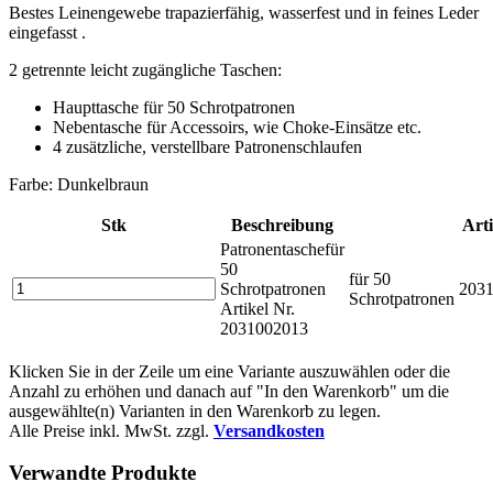
Bestes Leinengewebe trapazierfähig, wasserfest und in feines Leder
eingefasst .
2 getrennte leicht zugängliche Taschen:
Haupttasche für 50 Schrotpatronen
Nebentasche für Accessoirs, wie Choke-Einsätze etc.
4 zusätzliche, verstellbare Patronenschlaufen
Farbe: Dunkelbraun
Stk
Beschreibung
Arti
Patronentasche
für
50
für 50
Schrotpatronen
203
Schrotpatronen
Artikel Nr.
2031002013
Klicken Sie in der Zeile um eine Variante auszuwählen oder die
Anzahl zu erhöhen und danach auf "In den Warenkorb" um die
ausgewählte(n) Varianten in den Warenkorb zu legen.
Alle Preise inkl. MwSt. zzgl.
Versandkosten
Verwandte Produkte