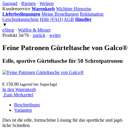
Saujagd
·
Riemen
·
Welpen
Kundenservice
Warenkorb
Wichtige Hinweise
Lieferbedingungen
Meine Bestellungen
Reklamation
Geschenkgutschein
Hilfe (FAQ)
AGB
Händler
▼
eShop
·
Waffen & Messer
Produkt 34/76 ·
zurück
·
weiter
Feine Patronen Gürteltasche von Galco®
Edle, sportive Gürteltasche für 50 Schrotpatronen
€ 159,90
lagernd bei SuperJagd
In den Warenkorb
Zum Merkzettel
Beschreibung
Varianten
Dies ist die edle, form­schöne Lösung für das sport­liche und jagd­
liche Schießen.