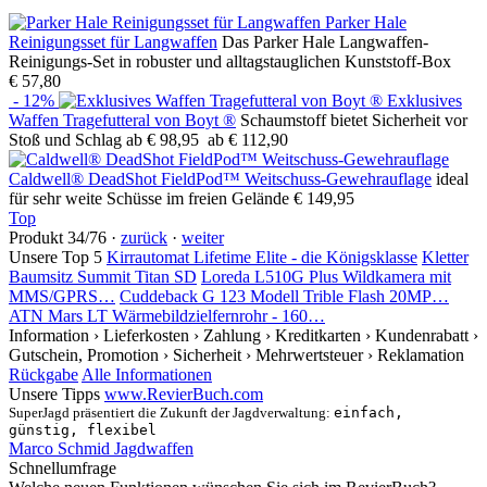
Parker Hale
Reinigungsset für Langwaffen
Das Parker Hale Langwaffen-
Reinigungs-Set in robuster und alltagstauglichen Kunststoff-Box
€ 57,80
- 12%
Exklusives
Waffen Tragefutteral von Boyt ®
Schaumstoff bietet Sicherheit vor
Stoß und Schlag
ab € 98,95
ab € 112,90
Caldwell® DeadShot FieldPod™ Weitschuss-Gewehrauflage
ideal
für sehr weite Schüsse im freien Gelände
€ 149,95
Top
Produkt 34/76 ·
zurück
·
weiter
Unsere Top 5
Kirrautomat Lifetime Elite - die Königsklasse
Kletter
Baumsitz Summit Titan SD
Loreda L510G Plus Wildkamera mit
MMS/GPRS…
Cuddeback G 123 Modell Trible Flash 20MP…
ATN Mars LT Wärmebildzielfernrohr - 160…
Information
› Lieferkosten
› Zahlung
› Kreditkarten
› Kundenrabatt
›
Gutschein, Promotion
› Sicherheit
› Mehrwertsteuer
› Reklamation
Rückgabe
Alle Informationen
Unsere Tipps
www.RevierBuch.com
SuperJagd präsentiert die Zukunft der Jagdverwaltung:
einfach,
günstig, flexibel
Marco Schmid Jagdwaffen
Schnellumfrage