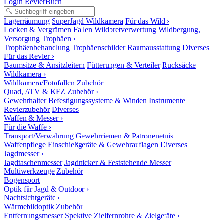
Login
RevierBuch
Lagerräumung
SuperJagd Wildkamera
Für das Wild ›
Locken & Vergrämen
Fallen
Wildbretverwertung
Wildbergung,
Versorgung
Trophäen ›
Trophäenbehandlung
Trophäenschilder
Raumausstattung
Diverses
Für das Revier ›
Baumsitze & Ansitzleitern
Fütterungen & Verteiler
Rucksäcke
Wildkamera ›
Wildkamera/Fotofallen
Zubehör
Quad, ATV & KFZ Zubehör ›
Gewehrhalter
Befestigungssysteme & Winden
Instrumente
Revierzubehör
Diverses
Waffen & Messer ›
Für die Waffe ›
Transport/Verwahrung
Gewehrriemen & Patronenetuis
Waffenpflege
Einschießgeräte & Gewehrauflagen
Diverses
Jagdmesser ›
Jagdtaschenmesser
Jagdnicker & Feststehende Messer
Multiwerkzeuge
Zubehör
Bogensport
Optik für Jagd & Outdoor ›
Nachtsichtgeräte ›
Wärmebildoptik
Zubehör
Entfernungsmesser
Spektive
Zielfernrohre & Zielgeräte ›