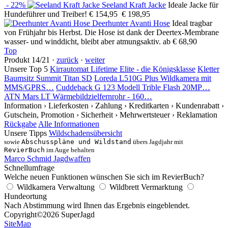
- 22%
Seeland Kraft Jacke
Ideale Jacke für
Hundeführer und Treiber!
€ 154,95
€ 198,95
Deerhunter Avanti Hose
Ideal tragbar
von Frühjahr bis Herbst. Die Hose ist dank der Deertex-Membrane
wasser- und winddicht, bleibt aber atmungsaktiv.
ab € 68,90
Top
Produkt 14/21 ·
zurück
·
weiter
Unsere Top 5
Kirrautomat Lifetime Elite - die Königsklasse
Kletter
Baumsitz Summit Titan SD
Loreda L510G Plus Wildkamera mit
MMS/GPRS…
Cuddeback G 123 Modell Trible Flash 20MP…
ATN Mars LT Wärmebildzielfernrohr - 160…
Information
› Lieferkosten
› Zahlung
› Kreditkarten
› Kundenrabatt
›
Gutschein, Promotion
› Sicherheit
› Mehrwertsteuer
› Reklamation
Rückgabe
Alle Informationen
Unsere Tipps
Wildschadensübersicht
sowie
Abschusspläne und Wildstand
übers Jagdjahr mit
RevierBuch
im Auge behalten
Marco Schmid Jagdwaffen
Schnellumfrage
Welche neuen Funktionen wünschen Sie sich im RevierBuch?
Wildkamera Verwaltung
Wildbrett Vermarktung
Hundeortung
Nach Abstimmung wird Ihnen das Ergebnis eingeblendet.
Copyright
©2026 SuperJagd
SiteMap