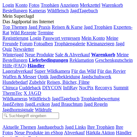
Login
Konto
Fotos
Trophäen
Anzeigen
Merkzettel
Warenkorb
Bestellungen
Kameras
Wildfleisch
JagdTagebuch
Mein SuperJagd
Das Jagdportal ins Internet
Top Themen
Jagd Praxis
Reisen & Kurse
Jagd Trophäen
Experten-
Rat
Wild Rezepte
Termine
Registrierung
Login
Passwort vergessen
Mein Konto
Meine
Freunde
Forum
Fotoalben
Trophäengalerie
Kleinanzeigen
Jagd
Quiz
Newsletter
Winterjagd
Neue Produkte
Sale & Abverkauf
Warenkorb
Meine
Bestellungen
Lieferbedingungen
Reklamation
Geschenkgutschein
Hilfe (FAQ)
Händler
Lagerabverkauf
Super Wildkamera
Für das Wild
Für das Revier
Waffen & Messer
Optik
Jagdbekleidung
Jagdschuhwerk
Hundebedarf
Zubehör
Reisen, Bücher, Filme
Chiruca
Cuddeback
DIYCON
InfiRay
NocPix
Reconyx
Summit
ThermTec
X JAGD
Wildkameras
Wildfleisch
JagdTagebuch
Trophäenbewertung
JagdZeiten
JagdLexikon
Jagd Brauchtum
Jagd Regeln
Jagdhornsignale
Wildrufe
Aktuelle Themen
Jagdtagebuch
Jagd Links
Ihre Trophäen
Ihre
Fotos
Neue Produkte im eShop
Abverkauf
Härkila Aktion
Händler