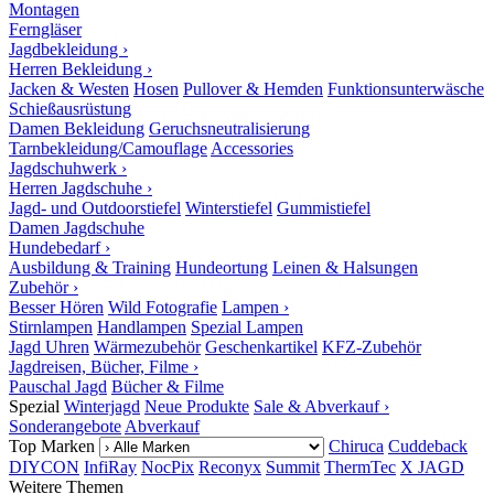
Montagen
Ferngläser
Jagdbekleidung ›
Herren Bekleidung ›
Jacken & Westen
Hosen
Pullover & Hemden
Funktionsunterwäsche
Schießausrüstung
Damen Bekleidung
Geruchsneutralisierung
Tarnbekleidung/Camouflage
Accessories
Jagdschuhwerk ›
Herren Jagdschuhe ›
Jagd- und Outdoorstiefel
Winterstiefel
Gummistiefel
Damen Jagdschuhe
Hundebedarf ›
Ausbildung & Training
Hundeortung
Leinen & Halsungen
Zubehör ›
Besser Hören
Wild Fotografie
Lampen ›
Stirnlampen
Handlampen
Spezial Lampen
Jagd Uhren
Wärmezubehör
Geschenkartikel
KFZ-Zubehör
Jagdreisen, Bücher, Filme ›
Pauschal Jagd
Bücher & Filme
Spezial
Winterjagd
Neue Produkte
Sale & Abverkauf ›
Sonderangebote
Abverkauf
Top Marken
Chiruca
Cuddeback
DIYCON
InfiRay
NocPix
Reconyx
Summit
ThermTec
X JAGD
Weitere Themen