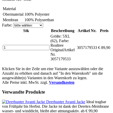
Material
Obermaterial
100% Polyester
Membran
100% Polyurethan
Farbe:
Stk
Beschreibung
Artikel Nr.
Preis
Größe: 5XL
(62), Farbe:
Realtree
3057179533
€ 89,90
Original
Artikel
Nr.
3057179533
Klicken Sie in der Zeile um eine Variante auszuwählen oder die
Anzahl zu erhöhen und danach auf "In den Warenkorb" um die
ausgewählte(n) Varianten in den Warenkorb zu legen.
Alle Preise inkl. MwSt. zzgl.
Versandkosten
Verwandte Produkte
Deerhunter Avanti Jacke
Ideal tragbar
von Frühjahr bis Herbst. Die Jacke ist dank der Deertex-Membrane
wasser- und winddicht, bleibt aber atmungsaktiv.
ab € 99,90