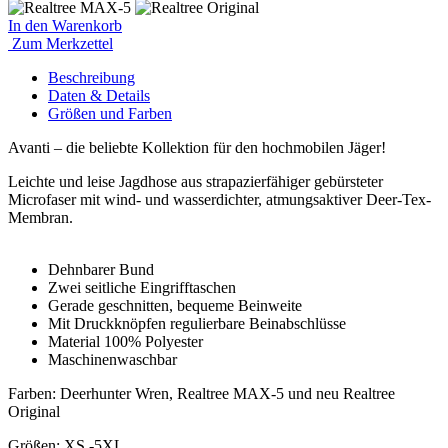
In den Warenkorb
Zum Merkzettel
Beschreibung
Daten
& Details
Größen
und Farben
Avanti – die beliebte Kollektion für den hochmobilen Jäger!
Leichte und leise Jagdhose aus strapazierfähiger gebürsteter
Microfaser mit wind- und wasserdichter, atmungsaktiver Deer-Tex-
Membran.
Dehnbarer Bund
Zwei seitliche Eingrifftaschen
Gerade geschnitten, bequeme Beinweite
Mit Druckknöpfen regulierbare Beinabschlüsse
Material 100% Polyester
Maschinenwaschbar
Farben: Deerhunter Wren, Realtree MAX-5 und neu Realtree
Original
Größen: XS -5XL