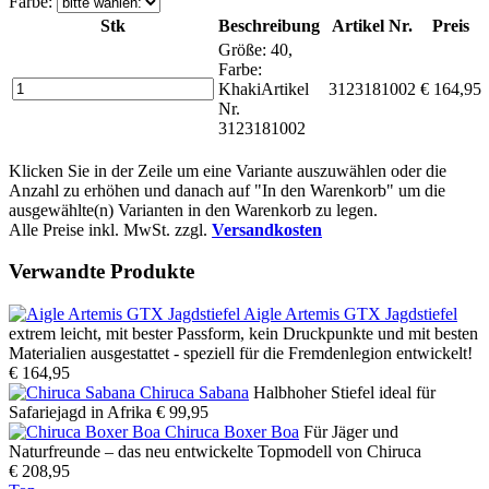
Farbe:
Stk
Beschreibung
Artikel Nr.
Preis
Größe: 40,
Farbe:
Khaki
Artikel
3123181002
€ 164,95
Nr.
3123181002
Klicken Sie in der Zeile um eine Variante auszuwählen oder die
Anzahl zu erhöhen und danach auf "In den Warenkorb" um die
ausgewählte(n) Varianten in den Warenkorb zu legen.
Alle Preise inkl. MwSt. zzgl.
Versandkosten
Verwandte Produkte
Aigle Artemis GTX Jagdstiefel
extrem leicht, mit bester Passform, kein Druckpunkte und mit besten
Materialien ausgestattet - speziell für die Fremdenlegion entwickelt!
€ 164,95
Chiruca Sabana
Halbhoher Stiefel ideal für
Safariejagd in Afrika
€ 99,95
Chiruca Boxer Boa
Für Jäger und
Naturfreunde – das neu entwickelte Topmodell von Chiruca
€ 208,95