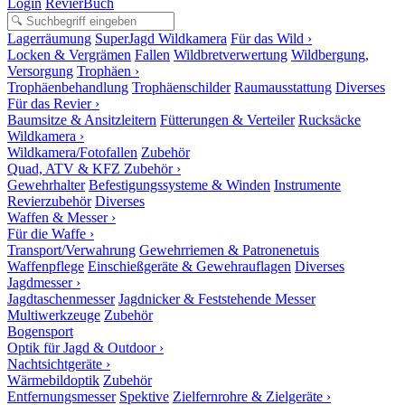
Login
RevierBuch
Lagerräumung
SuperJagd Wildkamera
Für das Wild ›
Locken & Vergrämen
Fallen
Wildbretverwertung
Wildbergung,
Versorgung
Trophäen ›
Trophäenbehandlung
Trophäenschilder
Raumausstattung
Diverses
Für das Revier ›
Baumsitze & Ansitzleitern
Fütterungen & Verteiler
Rucksäcke
Wildkamera ›
Wildkamera/Fotofallen
Zubehör
Quad, ATV & KFZ Zubehör ›
Gewehrhalter
Befestigungssysteme & Winden
Instrumente
Revierzubehör
Diverses
Waffen & Messer ›
Für die Waffe ›
Transport/Verwahrung
Gewehrriemen & Patronenetuis
Waffenpflege
Einschießgeräte & Gewehrauflagen
Diverses
Jagdmesser ›
Jagdtaschenmesser
Jagdnicker & Feststehende Messer
Multiwerkzeuge
Zubehör
Bogensport
Optik für Jagd & Outdoor ›
Nachtsichtgeräte ›
Wärmebildoptik
Zubehör
Entfernungsmesser
Spektive
Zielfernrohre & Zielgeräte ›