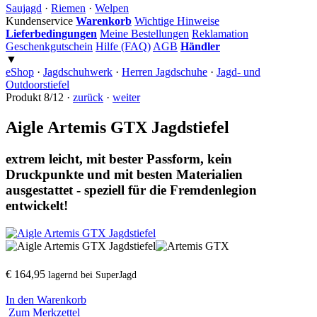
Saujagd
·
Riemen
·
Welpen
Kundenservice
Warenkorb
Wichtige Hinweise
Lieferbedingungen
Meine Bestellungen
Reklamation
Geschenkgutschein
Hilfe (FAQ)
AGB
Händler
▼
eShop
·
Jagdschuhwerk
·
Herren Jagdschuhe
·
Jagd- und
Outdoorstiefel
Produkt 8/12 ·
zurück
·
weiter
Aigle Artemis GTX Jagdstiefel
extrem leicht, mit bester Passform, kein
Druckpunkte und mit besten Materialien
ausgestattet - speziell für die Fremdenlegion
entwickelt!
€ 164,95
lagernd bei SuperJagd
In den Warenkorb
Zum Merkzettel