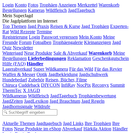
Login
Konto
Fotos
Trophäen
Anzeigen
Merkzettel
Warenkorb
Bestellungen
Kameras
Wildfleisch
JagdTagebuch
Mein SuperJagd
Die Jagdplattform im Internet
Top Themen
Jagd Praxis
Reisen & Kurse
Jagd Trophäen
Experten-
Rat
Wild Rezepte
Termine
Registrierung
Login
Passwort vergessen
Mein Konto
Meine
Freunde
Forum
Fotoalben
Trophäengalerie
Kleinanzeigen
Jagd
Quiz
Newsletter
Winterjagd
Neue Produkte
Sale & Abverkauf
Warenkorb
Meine
Bestellungen
Lieferbedingungen
Reklamation
Geschenkgutschein
Hilfe (FAQ)
Händler
Lagerabverkauf
Super Wildkamera
Für das Wild
Für das Revier
Waffen & Messer
Optik
Jagdbekleidung
Jagdschuhwerk
Hundebedarf
Zubehör
Reisen, Bücher, Filme
Chiruca
Cuddeback
DIYCON
InfiRay
NocPix
Reconyx
Summit
ThermTec
X JAGD
Wildkameras
Wildfleisch
JagdTagebuch
Trophäenbewertung
JagdZeiten
JagdLexikon
Jagd Brauchtum
Jagd Regeln
Jagdhornsignale
Wildrufe
Aktuelle Themen
Jagdtagebuch
Jagd Links
Ihre Trophäen
Ihre
Fotos
Neue Produkte im eShop
Abverkauf
Härkila Aktion
Händler