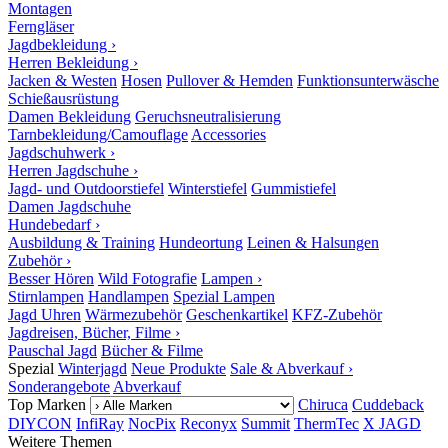
Montagen
Ferngläser
Jagdbekleidung ›
Herren Bekleidung ›
Jacken & Westen
Hosen
Pullover & Hemden
Funktionsunterwäsche
Schießausrüstung
Damen Bekleidung
Geruchsneutralisierung
Tarnbekleidung/Camouflage
Accessories
Jagdschuhwerk ›
Herren Jagdschuhe ›
Jagd- und Outdoorstiefel
Winterstiefel
Gummistiefel
Damen Jagdschuhe
Hundebedarf ›
Ausbildung & Training
Hundeortung
Leinen & Halsungen
Zubehör ›
Besser Hören
Wild Fotografie
Lampen ›
Stirnlampen
Handlampen
Spezial Lampen
Jagd Uhren
Wärmezubehör
Geschenkartikel
KFZ-Zubehör
Jagdreisen, Bücher, Filme ›
Pauschal Jagd
Bücher & Filme
Spezial
Winterjagd
Neue Produkte
Sale & Abverkauf ›
Sonderangebote
Abverkauf
Top Marken
Chiruca
Cuddeback
DIYCON
InfiRay
NocPix
Reconyx
Summit
ThermTec
X JAGD
Weitere Themen