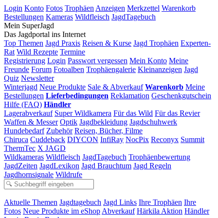
Login
Konto
Fotos
Trophäen
Anzeigen
Merkzettel
Warenkorb
Bestellungen
Kameras
Wildfleisch
JagdTagebuch
Mein SuperJagd
Das Jagdportal ins Internet
Top Themen
Jagd Praxis
Reisen & Kurse
Jagd Trophäen
Experten-
Rat
Wild Rezepte
Termine
Registrierung
Login
Passwort vergessen
Mein Konto
Meine
Freunde
Forum
Fotoalben
Trophäengalerie
Kleinanzeigen
Jagd
Quiz
Newsletter
Winterjagd
Neue Produkte
Sale & Abverkauf
Warenkorb
Meine
Bestellungen
Lieferbedingungen
Reklamation
Geschenkgutschein
Hilfe (FAQ)
Händler
Lagerabverkauf
Super Wildkamera
Für das Wild
Für das Revier
Waffen & Messer
Optik
Jagdbekleidung
Jagdschuhwerk
Hundebedarf
Zubehör
Reisen, Bücher, Filme
Chiruca
Cuddeback
DIYCON
InfiRay
NocPix
Reconyx
Summit
ThermTec
X JAGD
Wildkameras
Wildfleisch
JagdTagebuch
Trophäenbewertung
JagdZeiten
JagdLexikon
Jagd Brauchtum
Jagd Regeln
Jagdhornsignale
Wildrufe
Aktuelle Themen
Jagdtagebuch
Jagd Links
Ihre Trophäen
Ihre
Fotos
Neue Produkte im eShop
Abverkauf
Härkila Aktion
Händler