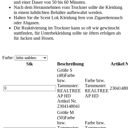
und einer Dauer von 50 bis 60 Minuten.
Nach dem Herausnehmen vom Trockner sollte die Kleidung
in einem luftdichten Behälter aufbewahrt werden.
Halten Sie die Scent Lok Kleidung fern von Zigarettenrauch
oder Abgasen.
Die Reaktivierung im Trockner kann so oft wie gewünscht
stattfinden, für Unterbekleidung sollte sie öfters erfolgen als
für Jacken und Hosen.
Farbe:
Stk
Beschreibung
Artikel N
Größe S
(48)
Farbe
bzw.
Farbe bzw.
Tarnmuster:
Tarnmuster:
23041480
REALTREE
REALTREE
AP HD
AP HD
Artikel Nr.
2304148041
Größe M
(50)
Farbe
bzw.
Farbe bzw.
Tarnmuster:
Tarnmuster: