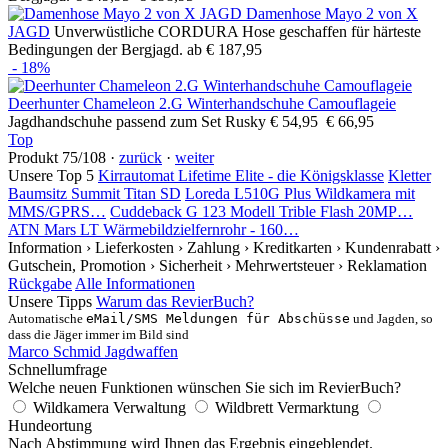
Damenhose Mayo 2 von X
JAGD
Unverwüstliche CORDURA Hose geschaffen für härteste
Bedingungen der Bergjagd.
ab € 187,95
- 18%
Deerhunter Chameleon 2.G Winterhandschuhe Camouflageie
Jagdhandschuhe passend zum Set Rusky
€ 54,95
€ 66,95
Top
Produkt 75/108 ·
zurück
·
weiter
Unsere Top 5
Kirrautomat Lifetime Elite - die Königsklasse
Kletter
Baumsitz Summit Titan SD
Loreda L510G Plus Wildkamera mit
MMS/GPRS…
Cuddeback G 123 Modell Trible Flash 20MP…
ATN Mars LT Wärmebildzielfernrohr - 160…
Information
› Lieferkosten
› Zahlung
› Kreditkarten
› Kundenrabatt
›
Gutschein, Promotion
› Sicherheit
› Mehrwertsteuer
› Reklamation
Rückgabe
Alle Informationen
Unsere Tipps
Warum das RevierBuch?
Automatische
eMail/SMS Meldungen für Abschüsse
und Jagden, so
dass die Jäger immer im Bild sind
Marco Schmid Jagdwaffen
Schnellumfrage
Welche neuen Funktionen wünschen Sie sich im RevierBuch?
Wildkamera Verwaltung
Wildbrett Vermarktung
Hundeortung
Nach Abstimmung wird Ihnen das Ergebnis eingeblendet.