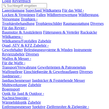
Login
RevierBuch
Lagerräumung
SuperJagd Wildkamera
Für das Wild ›
Locken & Vergrämen
Fallen
Wildbretverwertung
Wildbergung,
Versorgung
Trophäen ›
Trophäenbehandlung
Trophäenschilder
Raumausstattung
Diverses
Für das Revier ›
Baumsitze & Ansitzleitern
Fütterungen & Verteiler
Rucksäcke
Wildkamera ›
Wildkamera/Fotofallen
Zubehör
Quad, ATV & KFZ Zubehör ›
Gewehrhalter
Befestigungssysteme & Winden
Instrumente
Revierzubehör
Diverses
Waffen & Messer ›
Für die Waffe ›
Transport/Verwahrung
Gewehrriemen & Patronenetuis
Waffenpflege
Einschießgeräte & Gewehrauflagen
Diverses
Jagdmesser ›
Jagdtaschenmesser
Jagdnicker & Feststehende Messer
Multiwerkzeuge
Zubehör
Bogensport
Optik für Jagd & Outdoor ›
Nachtsichtgeräte ›
Wärmebildoptik
Zubehör
Entfernungsmesser
Spektive
Zielfernrohre & Zielgeräte ›