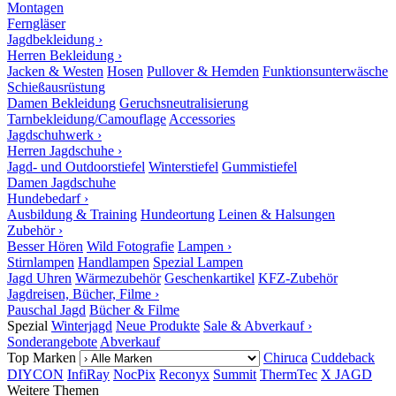
Montagen
Ferngläser
Jagdbekleidung ›
Herren Bekleidung ›
Jacken & Westen
Hosen
Pullover & Hemden
Funktionsunterwäsche
Schießausrüstung
Damen Bekleidung
Geruchsneutralisierung
Tarnbekleidung/Camouflage
Accessories
Jagdschuhwerk ›
Herren Jagdschuhe ›
Jagd- und Outdoorstiefel
Winterstiefel
Gummistiefel
Damen Jagdschuhe
Hundebedarf ›
Ausbildung & Training
Hundeortung
Leinen & Halsungen
Zubehör ›
Besser Hören
Wild Fotografie
Lampen ›
Stirnlampen
Handlampen
Spezial Lampen
Jagd Uhren
Wärmezubehör
Geschenkartikel
KFZ-Zubehör
Jagdreisen, Bücher, Filme ›
Pauschal Jagd
Bücher & Filme
Spezial
Winterjagd
Neue Produkte
Sale & Abverkauf ›
Sonderangebote
Abverkauf
Top Marken
Chiruca
Cuddeback
DIYCON
InfiRay
NocPix
Reconyx
Summit
ThermTec
X JAGD
Weitere Themen