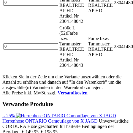
23041480
REALTREE
REALTREE
AP HD
AP HD
Artikel Nr.
2304148042
Größe L
(52)
Farbe
bzw.
Farbe bzw.
Tarnmuster:
Tarnmuster:
23041480
REALTREE
REALTREE
AP HD
AP HD
Artikel Nr.
2304148043
Klicken Sie in der Zeile um eine Variante auszuwählen oder die
Anzahl zu erhöhen und danach auf "In den Warenkorb" um die
ausgewählte(n) Varianten in den Warenkorb zu legen.
Alle Preise inkl. MwSt. zzgl.
Versandkosten
Verwandte Produkte
- 25%
Herrenhose ONTARIO Camouflage von X JAGD
Unverwüstliche
CORDURA Hose geschaffen für härteste Bedingungen der
Bergjagd.
€ 149,95
€ 198,95