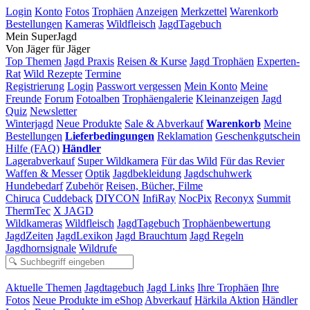
Login
Konto
Fotos
Trophäen
Anzeigen
Merkzettel
Warenkorb
Bestellungen
Kameras
Wildfleisch
JagdTagebuch
Mein SuperJagd
Von Jäger für Jäger
Top Themen
Jagd Praxis
Reisen & Kurse
Jagd Trophäen
Experten-
Rat
Wild Rezepte
Termine
Registrierung
Login
Passwort vergessen
Mein Konto
Meine
Freunde
Forum
Fotoalben
Trophäengalerie
Kleinanzeigen
Jagd
Quiz
Newsletter
Winterjagd
Neue Produkte
Sale & Abverkauf
Warenkorb
Meine
Bestellungen
Lieferbedingungen
Reklamation
Geschenkgutschein
Hilfe (FAQ)
Händler
Lagerabverkauf
Super Wildkamera
Für das Wild
Für das Revier
Waffen & Messer
Optik
Jagdbekleidung
Jagdschuhwerk
Hundebedarf
Zubehör
Reisen, Bücher, Filme
Chiruca
Cuddeback
DIYCON
InfiRay
NocPix
Reconyx
Summit
ThermTec
X JAGD
Wildkameras
Wildfleisch
JagdTagebuch
Trophäenbewertung
JagdZeiten
JagdLexikon
Jagd Brauchtum
Jagd Regeln
Jagdhornsignale
Wildrufe
Aktuelle Themen
Jagdtagebuch
Jagd Links
Ihre Trophäen
Ihre
Fotos
Neue Produkte im eShop
Abverkauf
Härkila Aktion
Händler