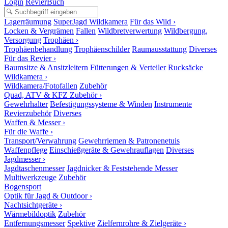
Login
RevierBuch
Lagerräumung
SuperJagd Wildkamera
Für das Wild ›
Locken & Vergrämen
Fallen
Wildbretverwertung
Wildbergung,
Versorgung
Trophäen ›
Trophäenbehandlung
Trophäenschilder
Raumausstattung
Diverses
Für das Revier ›
Baumsitze & Ansitzleitern
Fütterungen & Verteiler
Rucksäcke
Wildkamera ›
Wildkamera/Fotofallen
Zubehör
Quad, ATV & KFZ Zubehör ›
Gewehrhalter
Befestigungssysteme & Winden
Instrumente
Revierzubehör
Diverses
Waffen & Messer ›
Für die Waffe ›
Transport/Verwahrung
Gewehrriemen & Patronenetuis
Waffenpflege
Einschießgeräte & Gewehrauflagen
Diverses
Jagdmesser ›
Jagdtaschenmesser
Jagdnicker & Feststehende Messer
Multiwerkzeuge
Zubehör
Bogensport
Optik für Jagd & Outdoor ›
Nachtsichtgeräte ›
Wärmebildoptik
Zubehör
Entfernungsmesser
Spektive
Zielfernrohre & Zielgeräte ›