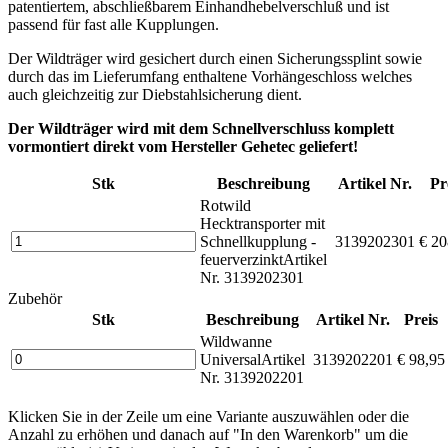
patentiertem, abschließbarem Einhandhebelverschluß und ist
passend für fast alle Kupplungen.
Der Wildträger wird gesichert durch einen Sicherungssplint sowie
durch das im Lieferumfang enthaltene Vorhängeschloss welches
auch gleichzeitig zur Diebstahlsicherung dient.
Der Wildträger wird mit dem Schnellverschluss komplett
vormontiert direkt vom Hersteller Gehetec geliefert!
Stk
Beschreibung
Artikel Nr.
Pr
Rotwild
Hecktransporter mit
Schnellkupplung -
3139202301
€ 20
feuerverzinkt
Artikel
Nr. 3139202301
Zubehör
Stk
Beschreibung
Artikel Nr.
Preis
Wildwanne
Universal
Artikel
3139202201
€ 98,95
Nr. 3139202201
Klicken Sie in der Zeile um eine Variante auszuwählen oder die
Anzahl zu erhöhen und danach auf "In den Warenkorb" um die