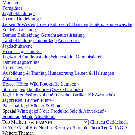
Montagen
Ferngläser
Jagdbekleidung ›
Herren Bekleidung ›
Jacken & Westen
Hosen
Pullover & Hemden
Funktionsunterwäsche
Schießausrüstung
Damen Bekleidung
Geruchsneutralisierung
Tarnbekleidung/Camouflage
Accessories
Jagdschuhwerk ›
Herren Jagdschuhe ›
Jagd- und Outdoorstiefel
Winterstiefel
Gummistiefel
Damen Jagdschuhe
Hundebedarf ›
Ausbildung & Training
Hundeortung
Leinen & Halsungen
Zubehör ›
Besser Hören
Wild Fotografie
Lampen ›
Stirnlampen
Handlampen
Spezial Lampen
Jagd Uhren
Wärmezubehör
Geschenkartikel
KFZ-Zubehör
Jagdreisen, Bücher, Filme ›
Pauschal Jagd
Bücher & Filme
Spezial
Winterjagd
Neue Produkte
Sale & Abverkauf ›
Sonderangebote
Abverkauf
Top Marken
Chiruca
Cuddeback
DIYCON
InfiRay
NocPix
Reconyx
Summit
ThermTec
X JAGD
Weitere Themen