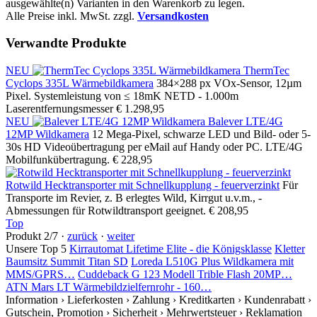
ausgewählte(n) Varianten in den Warenkorb zu legen.
Alle Preise inkl. MwSt. zzgl.
Versandkosten
Verwandte Produkte
NEU
ThermTec
Cyclops 335L Wärmebildkamera
384×288 px VOx-Sensor, 12µm
Pixel. Systemleistung von ≤ 18mK NETD - 1.000m
Laserentfernungsmesser
€ 1.298,95
NEU
Balever LTE/4G
12MP Wildkamera
12 Mega-Pixel, schwarze LED und Bild- oder 5-
30s HD Videoübertragung per eMail auf Handy oder PC. LTE/4G
Mobilfunkübertragung.
€ 228,95
Rotwild Hecktransporter mit Schnellkupplung - feuerverzinkt
Für
Transporte im Revier, z. B erlegtes Wild, Kirrgut u.v.m., -
Abmessungen für Rotwildtransport geeignet.
€ 208,95
Top
Produkt 2/7 ·
zurück
·
weiter
Unsere Top 5
Kirrautomat Lifetime Elite - die Königsklasse
Kletter
Baumsitz Summit Titan SD
Loreda L510G Plus Wildkamera mit
MMS/GPRS…
Cuddeback G 123 Modell Trible Flash 20MP…
ATN Mars LT Wärmebildzielfernrohr - 160…
Information
› Lieferkosten
› Zahlung
› Kreditkarten
› Kundenrabatt
›
Gutschein, Promotion
› Sicherheit
› Mehrwertsteuer
› Reklamation