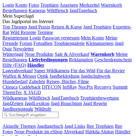
Login
Konto
Fotos
Trophäen
Anzeigen
Merkzettel
Warenkorb
Bestellungen
Kameras
Wildfleisch
JagdTagebuch
Mein SuperJagd
Das Jagdportal ins Internet
Top Themen
Jagd Praxis
Reisen & Kurse
Jagd Trophäen
Experten-
Rat
Wild Rezepte
Termine
Registrierung
Login
Passwort vergessen
Mein Konto
Meine
Freunde
Forum
Fotoalben
Trophäengalerie
Kleinanzeigen
Jagd
Quiz
Newsletter
Winterjagd
Neue Produkte
Sale & Abverkauf
Warenkorb
Meine
Bestellungen
Lieferbedingungen
Reklamation
Geschenkgutschein
Hilfe (FAQ)
Händler
Lagerabverkauf
Super Wildkamera
Für das Wild
Für das Revier
Waffen & Messer
Optik
Jagdbekleidung
Jagdschuhwerk
Hundebedarf
Zubehör
Reisen, Bücher, Filme
Chiruca
Cuddeback
DIYCON
InfiRay
NocPix
Reconyx
Summit
ThermTec
X JAGD
Wildkameras
Wildfleisch
JagdTagebuch
Trophäenbewertung
JagdZeiten
JagdLexikon
Jagd Brauchtum
Jagd Regeln
Jagdhornsignale
Wildrufe
Aktuelle Themen
Jagdtagebuch
Jagd Links
Ihre Trophäen
Ihre
Fotos
Neue Produkte im eShop
Abverkauf
Härkila Aktion
Händler