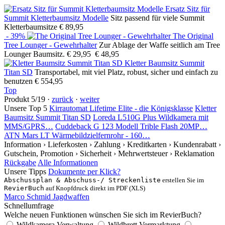
Ersatz Sitz für
Summit Kletterbaumsitz Modelle
Sitz passend für viele Summit
Kletterbaumsitze
€ 89,95
- 39%
The Original
Tree Lounger - Gewehrhalter
Zur Ablage der Waffe seitlich am Tree
Lounger Baumsitz.
€ 29,95
€ 48,95
Kletter Baumsitz Summit
Titan SD
Transportabel, mit viel Platz, robust, sicher und einfach zu
benutzen
€ 554,95
Top
Produkt 5/19 ·
zurück
·
weiter
Unsere Top 5
Kirrautomat Lifetime Elite - die Königsklasse
Kletter
Baumsitz Summit Titan SD
Loreda L510G Plus Wildkamera mit
MMS/GPRS…
Cuddeback G 123 Modell Trible Flash 20MP…
ATN Mars LT Wärmebildzielfernrohr - 160…
Information
› Lieferkosten
› Zahlung
› Kreditkarten
› Kundenrabatt
›
Gutschein, Promotion
› Sicherheit
› Mehrwertsteuer
› Reklamation
Rückgabe
Alle Informationen
Unsere Tipps
Dokumente per Klick?
Abschussplan & Abschuss-/ Streckenliste
erstellen Sie im
RevierBuch
auf Knopfdruck direkt im PDF (XLS)
Marco Schmid Jagdwaffen
Schnellumfrage
Welche neuen Funktionen wünschen Sie sich im RevierBuch?
Wildkamera Verwaltung
Wildbrett Vermarktung