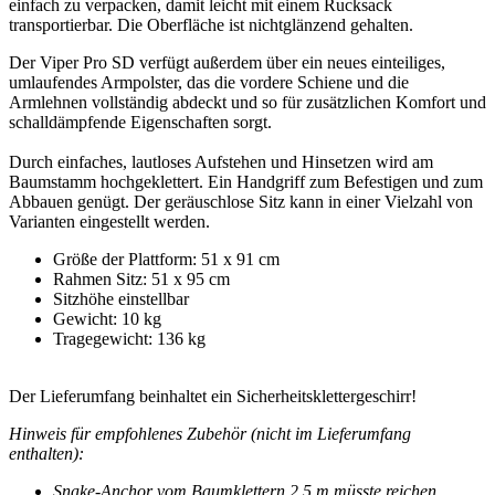
einfach zu verpacken, damit leicht mit einem Rucksack
transportierbar. Die Oberfläche ist nichtglänzend gehalten.
Der Viper Pro SD verfügt außerdem über ein neues einteiliges,
umlaufendes Armpolster, das die vordere Schiene und die
Armlehnen vollständig abdeckt und so für zusätzlichen Komfort und
schalldämpfende Eigenschaften sorgt.
Durch einfaches, lautloses Aufstehen und Hinsetzen wird am
Baumstamm hochgeklettert. Ein Handgriff zum Befestigen und zum
Abbauen genügt. Der geräuschlose Sitz kann in einer Vielzahl von
Varianten eingestellt werden.
Größe der Plattform: 51 x 91 cm
Rahmen Sitz: 51 x 95 cm
Sitzhöhe einstellbar
Gewicht: 10 kg
Tragegewicht: 136 kg
Der Lieferumfang beinhaltet ein Sicherheitsklettergeschirr!
Hinweis für empfohlenes Zubehör (nicht im Lieferumfang
enthalten):
Snake-Anchor vom Baumklettern 2,5 m müsste reichen