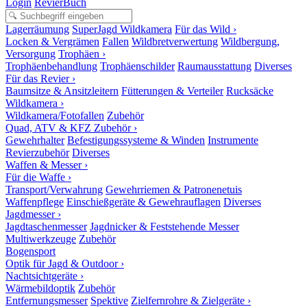
Login
RevierBuch
Lagerräumung
SuperJagd Wildkamera
Für das Wild ›
Locken & Vergrämen
Fallen
Wildbretverwertung
Wildbergung,
Versorgung
Trophäen ›
Trophäenbehandlung
Trophäenschilder
Raumausstattung
Diverses
Für das Revier ›
Baumsitze & Ansitzleitern
Fütterungen & Verteiler
Rucksäcke
Wildkamera ›
Wildkamera/Fotofallen
Zubehör
Quad, ATV & KFZ Zubehör ›
Gewehrhalter
Befestigungssysteme & Winden
Instrumente
Revierzubehör
Diverses
Waffen & Messer ›
Für die Waffe ›
Transport/Verwahrung
Gewehrriemen & Patronenetuis
Waffenpflege
Einschießgeräte & Gewehrauflagen
Diverses
Jagdmesser ›
Jagdtaschenmesser
Jagdnicker & Feststehende Messer
Multiwerkzeuge
Zubehör
Bogensport
Optik für Jagd & Outdoor ›
Nachtsichtgeräte ›
Wärmebildoptik
Zubehör
Entfernungsmesser
Spektive
Zielfernrohre & Zielgeräte ›