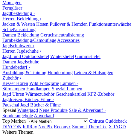
Montagen
Ferngläser
Jagdbekleidung ›
Herren Bekleidung ›
Jacken & Westen
Hosen
Pullover & Hemden
Funktionsunterwäsche
Schießausrüstung
Damen Bekleidung
Geruchsneutralisierung
Tarnbekleidung/Camouflage
Accessories
Jagdschuhwerk ›
Herren Jagdschuhe ›
Jagd- und Outdoorstiefel
Winterstiefel
Gummistiefel
Damen Jagdschuhe
Hundebedarf ›
Ausbildung & Training
Hundeortung
Leinen & Halsungen
Zubehör ›
Besser Hören
Wild Fotografie
Lampen ›
Stirnlampen
Handlampen
Spezial Lampen
Jagd Uhren
Wärmezubehör
Geschenkartikel
KFZ-Zubehör
Jagdreisen, Bücher, Filme ›
Pauschal Jagd
Bücher & Filme
Spezial
Winterjagd
Neue Produkte
Sale & Abverkauf ›
Sonderangebote
Abverkauf
Top Marken
Chiruca
Cuddeback
DIYCON
InfiRay
NocPix
Reconyx
Summit
ThermTec
X JAGD
Weitere Themen