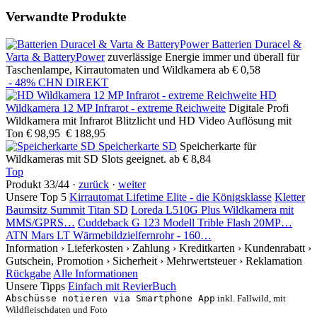
Verwandte Produkte
Batterien Duracel &
Varta & BatteryPower
zuverlässige Energie immer und überall für
Taschenlampe, Kirrautomaten und Wildkamera
ab € 0,58
- 48%
CHN DIREKT
HD
Wildkamera 12 MP Infrarot - extreme Reichweite
Digitale Profi
Wildkamera mit Infrarot Blitzlicht und HD Video Auflösung mit
Ton
€ 98,95
€ 188,95
Speicherkarte SD
Speicherkarte für
Wildkameras mit SD Slots geeignet.
ab € 8,84
Top
Produkt 33/44 ·
zurück
·
weiter
Unsere Top 5
Kirrautomat Lifetime Elite - die Königsklasse
Kletter
Baumsitz Summit Titan SD
Loreda L510G Plus Wildkamera mit
MMS/GPRS…
Cuddeback G 123 Modell Trible Flash 20MP…
ATN Mars LT Wärmebildzielfernrohr - 160…
Information
› Lieferkosten
› Zahlung
› Kreditkarten
› Kundenrabatt
›
Gutschein, Promotion
› Sicherheit
› Mehrwertsteuer
› Reklamation
Rückgabe
Alle Informationen
Unsere Tipps
Einfach mit RevierBuch
Abschüsse notieren via Smartphone App
inkl. Fallwild, mit
Wildfleischdaten und Foto