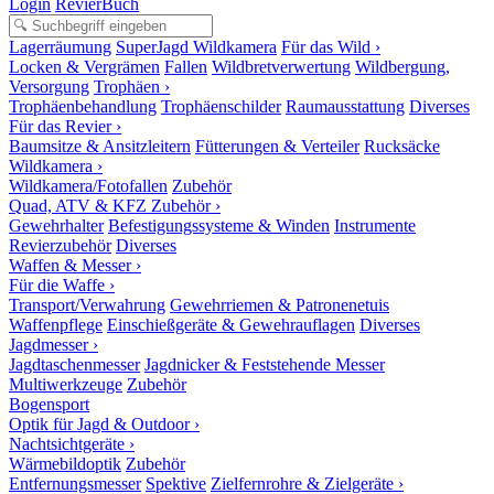
Login
RevierBuch
Lagerräumung
SuperJagd Wildkamera
Für das Wild ›
Locken & Vergrämen
Fallen
Wildbretverwertung
Wildbergung,
Versorgung
Trophäen ›
Trophäenbehandlung
Trophäenschilder
Raumausstattung
Diverses
Für das Revier ›
Baumsitze & Ansitzleitern
Fütterungen & Verteiler
Rucksäcke
Wildkamera ›
Wildkamera/Fotofallen
Zubehör
Quad, ATV & KFZ Zubehör ›
Gewehrhalter
Befestigungssysteme & Winden
Instrumente
Revierzubehör
Diverses
Waffen & Messer ›
Für die Waffe ›
Transport/Verwahrung
Gewehrriemen & Patronenetuis
Waffenpflege
Einschießgeräte & Gewehrauflagen
Diverses
Jagdmesser ›
Jagdtaschenmesser
Jagdnicker & Feststehende Messer
Multiwerkzeuge
Zubehör
Bogensport
Optik für Jagd & Outdoor ›
Nachtsichtgeräte ›
Wärmebildoptik
Zubehör
Entfernungsmesser
Spektive
Zielfernrohre & Zielgeräte ›