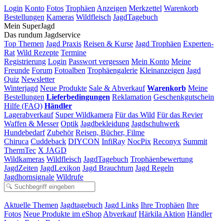
Login
Konto
Fotos
Trophäen
Anzeigen
Merkzettel
Warenkorb
Bestellungen
Kameras
Wildfleisch
JagdTagebuch
Mein SuperJagd
Das rundum Jagdservice
Top Themen
Jagd Praxis
Reisen & Kurse
Jagd Trophäen
Experten-
Rat
Wild Rezepte
Termine
Registrierung
Login
Passwort vergessen
Mein Konto
Meine
Freunde
Forum
Fotoalben
Trophäengalerie
Kleinanzeigen
Jagd
Quiz
Newsletter
Winterjagd
Neue Produkte
Sale & Abverkauf
Warenkorb
Meine
Bestellungen
Lieferbedingungen
Reklamation
Geschenkgutschein
Hilfe (FAQ)
Händler
Lagerabverkauf
Super Wildkamera
Für das Wild
Für das Revier
Waffen & Messer
Optik
Jagdbekleidung
Jagdschuhwerk
Hundebedarf
Zubehör
Reisen, Bücher, Filme
Chiruca
Cuddeback
DIYCON
InfiRay
NocPix
Reconyx
Summit
ThermTec
X JAGD
Wildkameras
Wildfleisch
JagdTagebuch
Trophäenbewertung
JagdZeiten
JagdLexikon
Jagd Brauchtum
Jagd Regeln
Jagdhornsignale
Wildrufe
Aktuelle Themen
Jagdtagebuch
Jagd Links
Ihre Trophäen
Ihre
Fotos
Neue Produkte im eShop
Abverkauf
Härkila Aktion
Händler