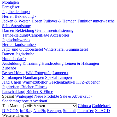
Montagen
Ferngläser
Jagdbekleidung ›
Herren Bekleidung ›
Jacken & Westen
Hosen
Pullover & Hemden
Funktionsunterwäsche
Schießausrüstung
Damen Bekleidung
Geruchsneutralisierung
Tarnbekleidung/Camouflage
Accessories
Jagdschuhwerk ›
Herren Jagdschuhe ›
Jagd- und Outdoorstiefel
Winterstiefel
Gummistiefel
Damen Jagdschuhe
Hundebedarf ›
Ausbildung & Training
Hundeortung
Leinen & Halsungen
Zubehör ›
Besser Hören
Wild Fotografie
Lampen ›
Stirnlampen
Handlampen
Spezial Lampen
Jagd Uhren
Wärmezubehör
Geschenkartikel
KFZ-Zubehör
Jagdreisen, Bücher, Filme ›
Pauschal Jagd
Bücher & Filme
Spezial
Winterjagd
Neue Produkte
Sale & Abverkauf ›
Sonderangebote
Abverkauf
Top Marken
Chiruca
Cuddeback
DIYCON
InfiRay
NocPix
Reconyx
Summit
ThermTec
X JAGD
Weitere Themen