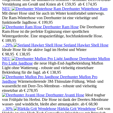
Verstärkung am Gesäß und Knien
ab € 159,95
ab € 174,95
NEU
Deerhunter Winterhose Ram
Mit dieser Hose sind Sie auch im Winter komfortabel unterwegs.
Die Ram-Winterhose von Deerhunter ist eine vielseitige und
funktionelle Jagdhose.
€ 199,95
Deerhunter Ram Hose
Die Deerhunter
Ram-Hose ist die perfekte Ergänzung einer sportlichen
Wintergarderobe. Eine strapazierfähige, hochfunktionelle Hose.
€ 189,95
- 29%
Seeland Hawker Shell Hose
Ideale Hose für die aktive Jagd im Herbst und Winter
€ 98,95
€ 138,95
NEU
Deerhunter Muflon
Pro Light Jagdhose
die neue High-End-Jagdbekleidung Muflon
Light ohne Wattierung - robuste und vielseitig einsetzbare
Bekleidung für die Jagd.
ab € 138,95
Deerhunter Muflon Pro
Jagdhose
Wärmeisolierende 3M-Thinsulate-Füllung. Wind- und
wasserdicht mit Deer-Tex-Membran - robuste und vielseitig
einsetzbar
ab € 278,95
Deerhunter Avanti Hose
Ideal tragbar
von Frühjahr bis Herbst. Die Hose ist dank der Deertex-Membrane
wasser- und winddicht, bleibt aber atmungsaktiv.
ab € 68,90
- 30%
Härkila Grit Wendehose
Grit von