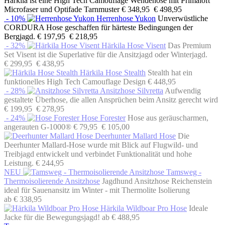
Härkila ist eine High Tech Camouflage Wendehose mit Primaloft
Microfaser und Optifade Tarnmuster
€ 348,95
€ 498,95
- 10%
Herrenhose Yukon
Unverwüstliche
CORDURA Hose geschaffen für härteste Bedingungen der
Bergjagd.
€ 197,95
€ 218,95
- 32%
Härkila Hose Visent
Das Premium
Set Visent ist die Superlative für die Ansitzjagd oder Winterjagd.
€ 299,95
€ 438,95
Härkila Hose Stealth
Stealth hat ein
funktionelles High Tech Camouflage Design
€ 448,95
- 28%
Ansitzhose Silvretta
Aufwendig
gestaltete Überhose, die allen Ansprüchen beim Ansitz gerecht wird
€ 199,95
€ 278,95
- 24%
Hose Forester
Hose aus geräuscharmen,
angerauten G-1000®
€ 79,95
€ 105,00
Deerhunter Mallard Hose
Die
Deerhunter Mallard-Hose wurde mit Blick auf Flugwild- und
Treibjagd entwickelt und verbindet Funktionalität und hohe
Leistung.
€ 244,95
NEU
Tamsweg -
Thermoisolierende Ansitzhose
Jagdhund Ansitzhose Reichenstein
ideal für Sauenansitz im Winter - mit Thermolite Isolierung
ab € 338,95
Härkila Wildboar Pro Hose
Ideale
Jacke für die Bewegungsjagd!
ab € 488,95