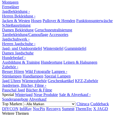
Montagen
Ferngläser
Jagdbekleidung ›
Herren Bekleidung ›
Jacken & Westen
Hosen
Pullover & Hemden
Funktionsunterwäsche
Schießausrüstung
Damen Bekleidung
Geruchsneutralisierung
Tarnbekleidung/Camouflage
Accessories
Jagdschuhwerk ›
Herren Jagdschuhe ›
Jagd- und Outdoorstiefel
Winterstiefel
Gummistiefel
Damen Jagdschuhe
Hundebedarf ›
Ausbildung & Training
Hundeortung
Leinen & Halsungen
Zubehör ›
Besser Hören
Wild Fotografie
Lampen ›
Stirnlampen
Handlampen
Spezial Lampen
Jagd Uhren
Wärmezubehör
Geschenkartikel
KFZ-Zubehör
Jagdreisen, Bücher, Filme ›
Pauschal Jagd
Bücher & Filme
Spezial
Winterjagd
Neue Produkte
Sale & Abverkauf ›
Sonderangebote
Abverkauf
Top Marken
Chiruca
Cuddeback
DIYCON
InfiRay
NocPix
Reconyx
Summit
ThermTec
X JAGD
Weitere Themen