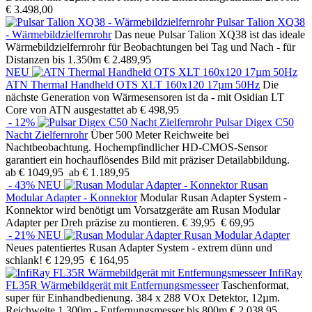
€ 3.498,00
Pulsar Talion XQ38
- Wärmebildzielfernrohr
Das neue Pulsar Talion XQ38 ist das ideale
Wärmebildzielfernrohr für Beobachtungen bei Tag und Nach - für
Distanzen bis 1.350m
€ 2.489,95
NEU
ATN Thermal Handheld OTS XLT 160x120 17µm 50Hz
Die
nächste Generation von Wärmesensoren ist da - mit Osidian LT
Core von ATN ausgestattet
ab € 498,95
- 12%
Pulsar Digex C50
Nacht Zielfernrohr
Über 500 Meter Reichweite bei
Nachtbeobachtung. Hochempfindlicher HD-CMOS-Sensor
garantiert ein hochauflösendes Bild mit präziser Detailabbildung.
ab € 1049,95
ab € 1.189,95
- 43%
NEU
Rusan
Modular Adapter - Konnektor
Modular Rusan Adapter System -
Konnektor wird benötigt um Vorsatzgeräte am Rusan Modular
Adapter per Dreh präzise zu montieren.
€ 39,95
€ 69,95
- 21%
NEU
Rusan Modular Adapter
Neues patentiertes Rusan Adapter System - extrem dünn und
schlank!
€ 129,95
€ 164,95
InfiRay
FL35R Wärmebildgerät mit Entfernungsmesseer
Taschenformat,
super für Einhandbedienung. 384 x 288 VOx Detektor, 12µm.
Reichweite 1.300m - Entfernungsmesser bis 800m
€ 2.038,95