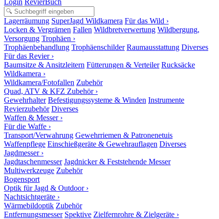
Login
RevierBuch
Lagerräumung
SuperJagd Wildkamera
Für das Wild ›
Locken & Vergrämen
Fallen
Wildbretverwertung
Wildbergung,
Versorgung
Trophäen ›
Trophäenbehandlung
Trophäenschilder
Raumausstattung
Diverses
Für das Revier ›
Baumsitze & Ansitzleitern
Fütterungen & Verteiler
Rucksäcke
Wildkamera ›
Wildkamera/Fotofallen
Zubehör
Quad, ATV & KFZ Zubehör ›
Gewehrhalter
Befestigungssysteme & Winden
Instrumente
Revierzubehör
Diverses
Waffen & Messer ›
Für die Waffe ›
Transport/Verwahrung
Gewehrriemen & Patronenetuis
Waffenpflege
Einschießgeräte & Gewehrauflagen
Diverses
Jagdmesser ›
Jagdtaschenmesser
Jagdnicker & Feststehende Messer
Multiwerkzeuge
Zubehör
Bogensport
Optik für Jagd & Outdoor ›
Nachtsichtgeräte ›
Wärmebildoptik
Zubehör
Entfernungsmesser
Spektive
Zielfernrohre & Zielgeräte ›