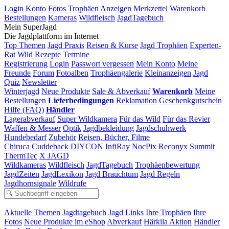
Login
Konto
Fotos
Trophäen
Anzeigen
Merkzettel
Warenkorb
Bestellungen
Kameras
Wildfleisch
JagdTagebuch
Mein SuperJagd
Die Jagdplattform im Internet
Top Themen
Jagd Praxis
Reisen & Kurse
Jagd Trophäen
Experten-
Rat
Wild Rezepte
Termine
Registrierung
Login
Passwort vergessen
Mein Konto
Meine
Freunde
Forum
Fotoalben
Trophäengalerie
Kleinanzeigen
Jagd
Quiz
Newsletter
Winterjagd
Neue Produkte
Sale & Abverkauf
Warenkorb
Meine
Bestellungen
Lieferbedingungen
Reklamation
Geschenkgutschein
Hilfe (FAQ)
Händler
Lagerabverkauf
Super Wildkamera
Für das Wild
Für das Revier
Waffen & Messer
Optik
Jagdbekleidung
Jagdschuhwerk
Hundebedarf
Zubehör
Reisen, Bücher, Filme
Chiruca
Cuddeback
DIYCON
InfiRay
NocPix
Reconyx
Summit
ThermTec
X JAGD
Wildkameras
Wildfleisch
JagdTagebuch
Trophäenbewertung
JagdZeiten
JagdLexikon
Jagd Brauchtum
Jagd Regeln
Jagdhornsignale
Wildrufe
Aktuelle Themen
Jagdtagebuch
Jagd Links
Ihre Trophäen
Ihre
Fotos
Neue Produkte im eShop
Abverkauf
Härkila Aktion
Händler