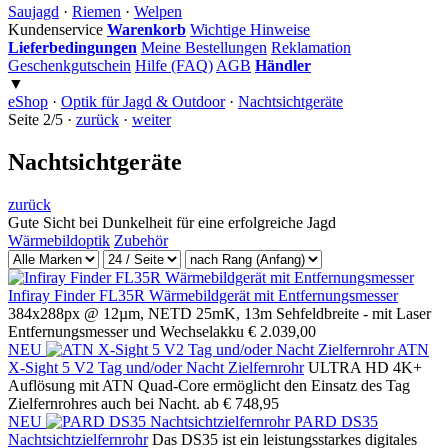
Saujagd
·
Riemen
·
Welpen
Kundenservice
Warenkorb
Wichtige Hinweise
Lieferbedingungen
Meine Bestellungen
Reklamation
Geschenkgutschein
Hilfe (FAQ)
AGB
Händler
▼
eShop
·
Optik für Jagd & Outdoor
·
Nachtsichtgeräte
Seite 2/5 ·
zurück
·
weiter
Nachtsichtgeräte
zurück
Gute Sicht bei Dunkelheit für eine erfolgreiche Jagd
Wärmebildoptik
Zubehör
Infiray Finder FL35R Wärmebildgerät mit Entfernungsmesser
384x288px @ 12µm, NETD 25mK, 13m Sehfeldbreite - mit Laser
Entfernungsmesser und Wechselakku
€ 2.039,00
NEU
ATN
X-Sight 5 V2 Tag und/oder Nacht Zielfernrohr
ULTRA HD 4K+
Auflösung mit ATN Quad-Core ermöglicht den Einsatz des Tag
Zielfernrohres auch bei Nacht.
ab € 748,95
NEU
PARD DS35
Nachtsichtzielfernrohr
Das DS35 ist ein leistungsstarkes digitales