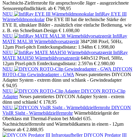
Nachtsicht-Zielfernrohr für anspruchsvolle Jäger - ausgezeichnete
Sensorempfindlichkeit.
ab € 798,95
NEU
InfiRay EYE III
Wärmebildmonokular
Die EYE III hat die technische Stärke der
EYE II, ultraklare Bilder - zusätzlich eine einfache Bedienung, wie
z. B. ein Schnellstart-Design
€ 1.698,00
NEU
InfiRay
MATE MAL38 Wärmebildvorsatzgerät
384*288 Pixel, 50Hz,
12µm Pixel-pitch Entdeckungsdistanz: 1.948m
€ 1.998,00
NEU
InfiRay
MATE MAH50 Wärmebildvorsatzgerät
640x512 Pixel, 50Hz,
12µm Pixel-pitch Entdeckungsdistanz: 2.597m
€ 2.980,00
NEU
DIYCON
ROTO-Clip Gewindeadapter - GWA
Neues patentiertes DIYCON
Adapter System - extrem dünn und schlank - Gewindeadapter
€ 94,95
NEU
DIYCON ROTO-Clip
Adapter
Neues patentiertes DIYCON Adapter System - extrem
dünn und schlank!
€ 178,95
NEU
DIYCON
VisIR Sight - Wärmebildzielfernrohr
Wärmebildzielgerät der
Oberklass mit Thermal-Fusion bei Model 635.
Nachtsichtzielfernrohr und Wärmebildkamera in einem - 12µm
Sensor
ab € 2.888,95
DIYCON Predator III