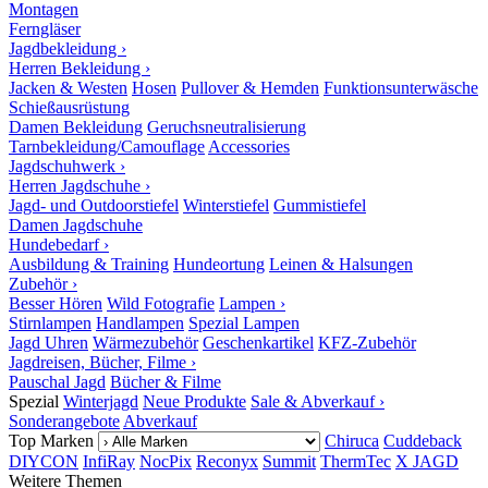
Montagen
Ferngläser
Jagdbekleidung ›
Herren Bekleidung ›
Jacken & Westen
Hosen
Pullover & Hemden
Funktionsunterwäsche
Schießausrüstung
Damen Bekleidung
Geruchsneutralisierung
Tarnbekleidung/Camouflage
Accessories
Jagdschuhwerk ›
Herren Jagdschuhe ›
Jagd- und Outdoorstiefel
Winterstiefel
Gummistiefel
Damen Jagdschuhe
Hundebedarf ›
Ausbildung & Training
Hundeortung
Leinen & Halsungen
Zubehör ›
Besser Hören
Wild Fotografie
Lampen ›
Stirnlampen
Handlampen
Spezial Lampen
Jagd Uhren
Wärmezubehör
Geschenkartikel
KFZ-Zubehör
Jagdreisen, Bücher, Filme ›
Pauschal Jagd
Bücher & Filme
Spezial
Winterjagd
Neue Produkte
Sale & Abverkauf ›
Sonderangebote
Abverkauf
Top Marken
Chiruca
Cuddeback
DIYCON
InfiRay
NocPix
Reconyx
Summit
ThermTec
X JAGD
Weitere Themen