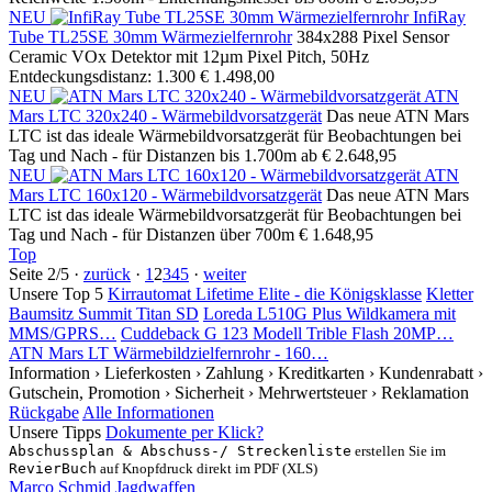
NEU
InfiRay
Tube TL25SE 30mm Wärmezielfernrohr
384x288 Pixel Sensor
Ceramic VOx Detektor mit 12µm Pixel Pitch, 50Hz
Entdeckungsdistanz: 1.300
€ 1.498,00
NEU
ATN
Mars LTC 320x240 - Wärmebildvorsatzgerät
Das neue ATN Mars
LTC ist das ideale Wärmebildvorsatzgerät für Beobachtungen bei
Tag und Nach - für Distanzen bis 1.700m
ab € 2.648,95
NEU
ATN
Mars LTC 160x120 - Wärmebildvorsatzgerät
Das neue ATN Mars
LTC ist das ideale Wärmebildvorsatzgerät für Beobachtungen bei
Tag und Nach - für Distanzen über 700m
€ 1.648,95
Top
Seite 2/5 ·
zurück
·
1
2
3
4
5
·
weiter
Unsere Top 5
Kirrautomat Lifetime Elite - die Königsklasse
Kletter
Baumsitz Summit Titan SD
Loreda L510G Plus Wildkamera mit
MMS/GPRS…
Cuddeback G 123 Modell Trible Flash 20MP…
ATN Mars LT Wärmebildzielfernrohr - 160…
Information
› Lieferkosten
› Zahlung
› Kreditkarten
› Kundenrabatt
›
Gutschein, Promotion
› Sicherheit
› Mehrwertsteuer
› Reklamation
Rückgabe
Alle Informationen
Unsere Tipps
Dokumente per Klick?
Abschussplan & Abschuss-/ Streckenliste
erstellen Sie im
RevierBuch
auf Knopfdruck direkt im PDF (XLS)
Marco Schmid Jagdwaffen