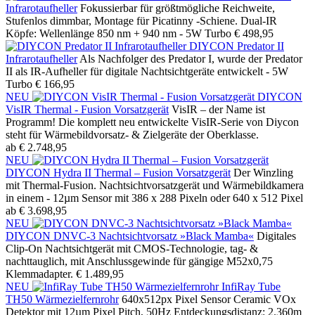
Infrarotaufheller
Fokussierbar für größtmögliche Reichweite,
Stufenlos dimmbar, Montage für Picatinny -Schiene. Dual-IR
Köpfe: Wellenlänge 850 nm + 940 nm - 5W Turbo
€ 498,95
DIYCON Predator II
Infrarotaufheller
Als Nachfolger des Predator I, wurde der Predator
II als IR-Aufheller für digitale Nachtsichtgeräte entwickelt - 5W
Turbo
€ 166,95
NEU
DIYCON
VisIR Thermal - Fusion Vorsatzgerät
VisIR – der Name ist
Programm! Die komplett neu entwickelte VisIR-Serie von Diycon
steht für Wärmebildvorsatz- & Zielgeräte der Oberklasse.
ab € 2.748,95
NEU
DIYCON Hydra II Thermal – Fusion Vorsatzgerät
Der Winzling
mit Thermal-Fusion. Nachtsichtvorsatzgerät und Wärmebildkamera
in einem - 12µm Sensor mit 386 x 288 Pixeln oder 640 x 512 Pixel
ab € 3.698,95
NEU
DIYCON DNVC-3 Nachtsichtvorsatz »Black Mamba«
Digitales
Clip-On Nachtsichtgerät mit CMOS-Technologie, tag- &
nachttauglich, mit Anschlussgewinde für gängige M52x0,75
Klemmadapter.
€ 1.489,95
NEU
InfiRay Tube
TH50 Wärmezielfernrohr
640x512px Pixel Sensor Ceramic VOx
Detektor mit 12µm Pixel Pitch, 50Hz Entdeckungsdistanz: 2.360m