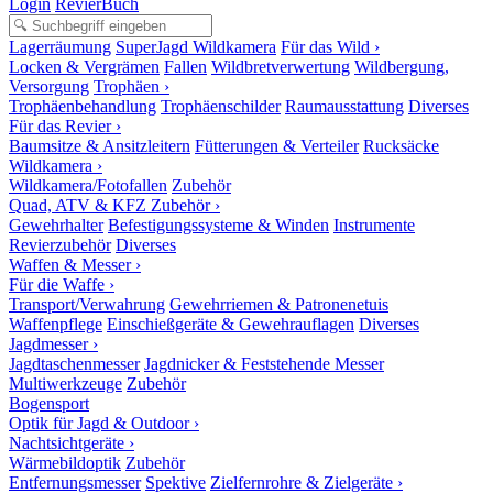
Login
RevierBuch
Lagerräumung
SuperJagd Wildkamera
Für das Wild ›
Locken & Vergrämen
Fallen
Wildbretverwertung
Wildbergung,
Versorgung
Trophäen ›
Trophäenbehandlung
Trophäenschilder
Raumausstattung
Diverses
Für das Revier ›
Baumsitze & Ansitzleitern
Fütterungen & Verteiler
Rucksäcke
Wildkamera ›
Wildkamera/Fotofallen
Zubehör
Quad, ATV & KFZ Zubehör ›
Gewehrhalter
Befestigungssysteme & Winden
Instrumente
Revierzubehör
Diverses
Waffen & Messer ›
Für die Waffe ›
Transport/Verwahrung
Gewehrriemen & Patronenetuis
Waffenpflege
Einschießgeräte & Gewehrauflagen
Diverses
Jagdmesser ›
Jagdtaschenmesser
Jagdnicker & Feststehende Messer
Multiwerkzeuge
Zubehör
Bogensport
Optik für Jagd & Outdoor ›
Nachtsichtgeräte ›
Wärmebildoptik
Zubehör
Entfernungsmesser
Spektive
Zielfernrohre & Zielgeräte ›