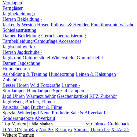
Montagen
Ferngläser
Jagdbekleidung ›
Herren Bekleidung ›
Jacken & Westen
Hosen
Pullover & Hemden
Funktionsunterwäsche
Schießausrüstung
Damen Bekleidung
Geruchsneutralisierung
Tarnbekleidung/Camouflage
Accessories
Jagdschuhwerk ›
Herren Jagdschuhe ›
Jagd- und Outdoorstiefel
Winterstiefel
Gummistiefel
Damen Jagdschuhe
Hundebedarf ›
Ausbildung & Training
Hundeortung
Leinen & Halsungen
Zubehör ›
Besser Hören
Wild Fotografie
Lampen ›
Stirnlampen
Handlampen
Spezial Lampen
Jagd Uhren
Wärmezubehör
Geschenkartikel
KFZ-Zubehör
Jagdreisen, Bücher, Filme ›
Pauschal Jagd
Bücher & Filme
Spezial
Winterjagd
Neue Produkte
Sale & Abverkauf ›
Sonderangebote
Abverkauf
Top Marken
Chiruca
Cuddeback
DIYCON
InfiRay
NocPix
Reconyx
Summit
ThermTec
X JAGD
Weitere Themen