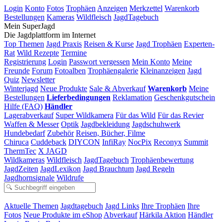
Login
Konto
Fotos
Trophäen
Anzeigen
Merkzettel
Warenkorb
Bestellungen
Kameras
Wildfleisch
JagdTagebuch
Mein SuperJagd
Die Jagdplattform im Internet
Top Themen
Jagd Praxis
Reisen & Kurse
Jagd Trophäen
Experten-
Rat
Wild Rezepte
Termine
Registrierung
Login
Passwort vergessen
Mein Konto
Meine
Freunde
Forum
Fotoalben
Trophäengalerie
Kleinanzeigen
Jagd
Quiz
Newsletter
Winterjagd
Neue Produkte
Sale & Abverkauf
Warenkorb
Meine
Bestellungen
Lieferbedingungen
Reklamation
Geschenkgutschein
Hilfe (FAQ)
Händler
Lagerabverkauf
Super Wildkamera
Für das Wild
Für das Revier
Waffen & Messer
Optik
Jagdbekleidung
Jagdschuhwerk
Hundebedarf
Zubehör
Reisen, Bücher, Filme
Chiruca
Cuddeback
DIYCON
InfiRay
NocPix
Reconyx
Summit
ThermTec
X JAGD
Wildkameras
Wildfleisch
JagdTagebuch
Trophäenbewertung
JagdZeiten
JagdLexikon
Jagd Brauchtum
Jagd Regeln
Jagdhornsignale
Wildrufe
Aktuelle Themen
Jagdtagebuch
Jagd Links
Ihre Trophäen
Ihre
Fotos
Neue Produkte im eShop
Abverkauf
Härkila Aktion
Händler