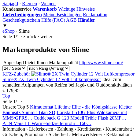
Saujagd
·
Riemen
·
Welpen
Kundenservice
Warenkorb
Wichtige Hinweise
Lieferbedingungen
Meine Bestellungen
Reklamation
Geschenkgutschein
Hilfe (FAQ)
AGB
Händler
▼
eShop
·
Slime
Seite 1/1 · zurück · weiter
Markenprodukte von Slime
SuperJagd bietet Ihnen Markenqualität
http://www.slime.com/
KFZ-Zubehör
Slime® 2X Twin Cylinder 12 Volt Luftkompressor
Ideal zum
schnellen Aufpumpen von Reifen bei Jagd- und Outdooraktivitäten
€ 179,95
Top
Seite 1/1 ·
Unsere Top 5
Kirrautomat Lifetime Elite - die Königsklasse
Kletter
Baumsitz Summit Titan SD
Loreda L510G Plus Wildkamera mit
MMS/GPRS…
Cuddeback G 123 Modell Trible Flash 20MP…
ATN Mars LT Wärmebildzielfernrohr - 160…
Information
› Lieferkosten
› Zahlung
› Kreditkarten
› Kundenrabatt
›
Gutschein, Promotion
› Sicherheit
› Mehrwertsteuer
› Reklamation