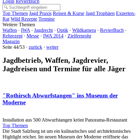
Login
RevierBuch
Top Themen
Jagd Praxis
Reisen & Kurse
Jagd Trophäen
Experten-
Rat
Wild Rezepte
Termine
Weitere Themen
Waffen
·
IWA
·
Jagdrecht
·
Optik
·
Wildkamera
·
RevierBuch
·
Rehrezept
·
Messe
·
IWA 2014
·
Zielfernrohr
Magazin
Seite 44/53 ·
zurück
·
weiter
Jagdbetrieb, Waffen, Jagdrevier,
Jagdreisen und Termine für alle Jäger
"Rothirsch Abwurfstangen" ins Museum der
Moderne
Installation aus 500 Abwurfstangen krönt Panorama-Restaurant
Top Themen
Die Stadt Salzburg ist um ein kulinarisches und architektonisches
Highlight reicher. Im neuen Museum der Moderne eröffnete das