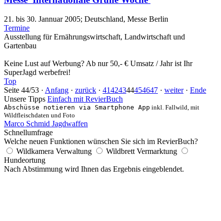
21. bis 30. Jannuar 2005; Deutschland, Messe Berlin
Termine
Ausstellung für Ernährungswirtschaft, Landwirtschaft und
Gartenbau
Keine Lust auf Werbung? Ab nur 50,- € Umsatz / Jahr ist Ihr
SuperJagd werbefrei!
Top
Seite 44/53 ·
Anfang
·
zurück
·
41
42
43
44
45
46
47
·
weiter
·
Ende
Unsere Tipps
Einfach mit RevierBuch
Abschüsse notieren via Smartphone App
inkl. Fallwild, mit
Wildfleischdaten und Foto
Marco Schmid Jagdwaffen
Schnellumfrage
Welche neuen Funktionen wünschen Sie sich im RevierBuch?
Wildkamera Verwaltung
Wildbrett Vermarktung
Hundeortung
Nach Abstimmung wird Ihnen das Ergebnis eingeblendet.