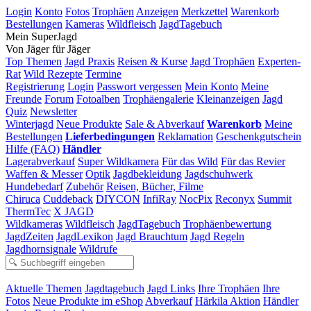
Login
Konto
Fotos
Trophäen
Anzeigen
Merkzettel
Warenkorb
Bestellungen
Kameras
Wildfleisch
JagdTagebuch
Mein SuperJagd
Von Jäger für Jäger
Top Themen
Jagd Praxis
Reisen & Kurse
Jagd Trophäen
Experten-
Rat
Wild Rezepte
Termine
Registrierung
Login
Passwort vergessen
Mein Konto
Meine
Freunde
Forum
Fotoalben
Trophäengalerie
Kleinanzeigen
Jagd
Quiz
Newsletter
Winterjagd
Neue Produkte
Sale & Abverkauf
Warenkorb
Meine
Bestellungen
Lieferbedingungen
Reklamation
Geschenkgutschein
Hilfe (FAQ)
Händler
Lagerabverkauf
Super Wildkamera
Für das Wild
Für das Revier
Waffen & Messer
Optik
Jagdbekleidung
Jagdschuhwerk
Hundebedarf
Zubehör
Reisen, Bücher, Filme
Chiruca
Cuddeback
DIYCON
InfiRay
NocPix
Reconyx
Summit
ThermTec
X JAGD
Wildkameras
Wildfleisch
JagdTagebuch
Trophäenbewertung
JagdZeiten
JagdLexikon
Jagd Brauchtum
Jagd Regeln
Jagdhornsignale
Wildrufe
Aktuelle Themen
Jagdtagebuch
Jagd Links
Ihre Trophäen
Ihre
Fotos
Neue Produkte im eShop
Abverkauf
Härkila Aktion
Händler